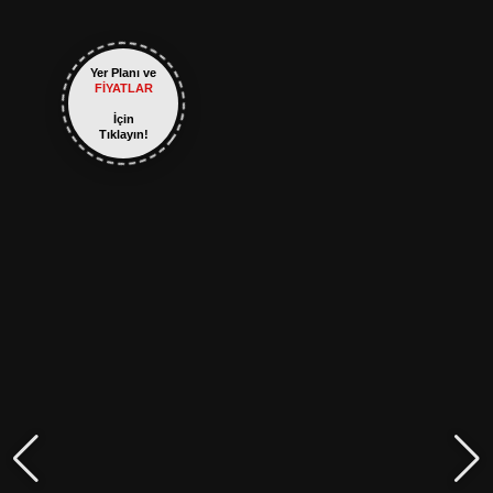
Yer Planı ve
FİYATLAR
İçin
Tıklayın!