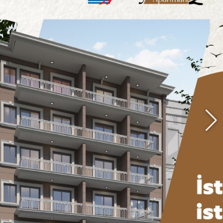
Yer Planı ve
FİYATLAR
İçin
Tıklayın!