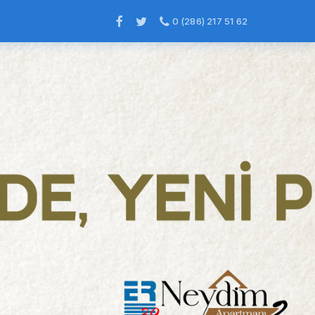
0 (286) 217 51 62
×