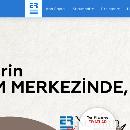
Ana Sayfa
Kurumsal
Projeler
H
Yer Planı ve
FİYATLAR