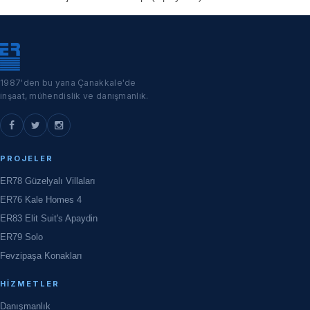
1987'den bu yana Çanakkale'de
inşaat, mühendislik ve danışmanlık.
PROJELER
ER78 Güzelyalı Villaları
ER76 Kale Homes 4
ER83 Elit Suit's Apaydin
ER79 Solo
Fevzipaşa Konakları
HIZMETLER
Danışmanlık