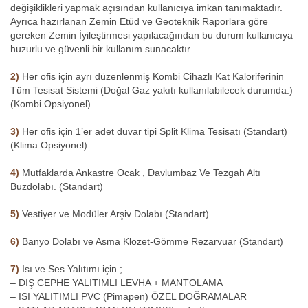
değişiklikleri yapmak açısından kullanıcıya imkan tanımaktadır.
Ayrıca hazırlanan Zemin Etüd ve Geoteknik Raporlara göre
gereken Zemin İyileştirmesi yapılacağından bu durum kullanıcıya
huzurlu ve güvenli bir kullanım sunacaktır.
2)
Her ofis için ayrı düzenlenmiş Kombi Cihazlı Kat Kaloriferinin
Tüm Tesisat Sistemi (Doğal Gaz yakıtı kullanılabilecek durumda.)
(Kombi Opsiyonel)
3)
Her ofis için 1’er adet duvar tipi Split Klima Tesisatı (Standart)
(Klima Opsiyonel)
4)
Mutfaklarda Ankastre Ocak , Davlumbaz Ve Tezgah Altı
Buzdolabı. (Standart)
5)
Vestiyer ve Modüler Arşiv Dolabı (Standart)
6)
Banyo Dolabı ve Asma Klozet-Gömme Rezarvuar (Standart)
7)
Isı ve Ses Yalıtımı için ;
– DIŞ CEPHE YALITIMLI LEVHA + MANTOLAMA
– ISI YALITIMLI PVC (Pimapen) ÖZEL DOĞRAMALAR