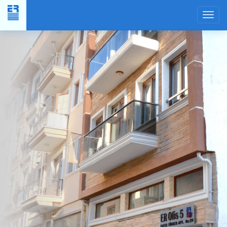
Yer
Planı
×