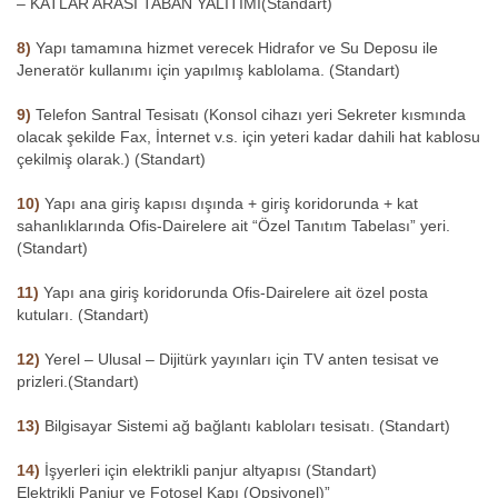
– KATLAR ARASI TABAN YALITIMI(Standart)
8)
Yapı tamamına hizmet verecek Hidrafor ve Su Deposu ile
Jeneratör kullanımı için yapılmış kablolama. (Standart)
9)
Telefon Santral Tesisatı (Konsol cihazı yeri Sekreter kısmında
olacak şekilde Fax, İnternet v.s. için yeteri kadar dahili hat kablosu
çekilmiş olarak.) (Standart)
10)
Yapı ana giriş kapısı dışında + giriş koridorunda + kat
sahanlıklarında Ofis-Dairelere ait “Özel Tanıtım Tabelası” yeri.
(Standart)
11)
Yapı ana giriş koridorunda Ofis-Dairelere ait özel posta
kutuları. (Standart)
12)
Yerel – Ulusal – Dijitürk yayınları için TV anten tesisat ve
prizleri.(Standart)
13)
Bilgisayar Sistemi ağ bağlantı kabloları tesisatı. (Standart)
14)
İşyerleri için elektrikli panjur altyapısı (Standart)
Elektrikli Panjur ve Fotosel Kapı (Opsiyonel)”