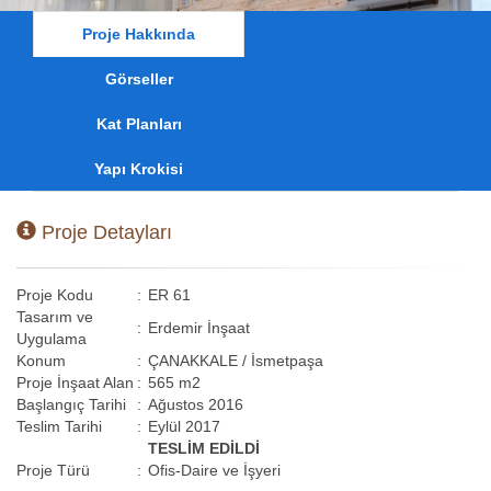
Proje Hakkında
Görseller
Kat Planları
Yapı Krokisi
Proje Detayları
Proje Kodu
:
ER 61
Tasarım ve
:
Erdemir İnşaat
Uygulama
Konum
:
ÇANAKKALE / İsmetpaşa
Proje İnşaat Alan
:
565 m2
Başlangıç Tarihi
:
Ağustos 2016
Teslim Tarihi
:
Eylül 2017
TESLİM EDİLDİ
Proje Türü
:
Ofis-Daire ve İşyeri