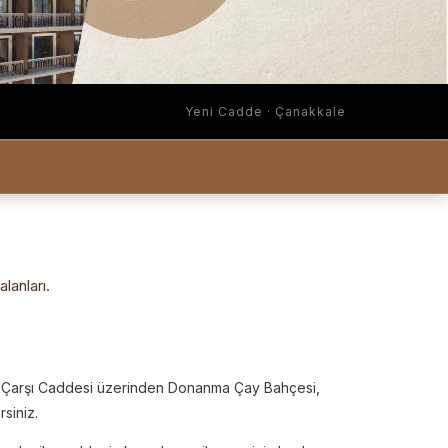
Yeni Cadde · Çanakkale
lanları.
, Çarşı Caddesi üzerinden Donanma Çay Bahçesi,
siniz.