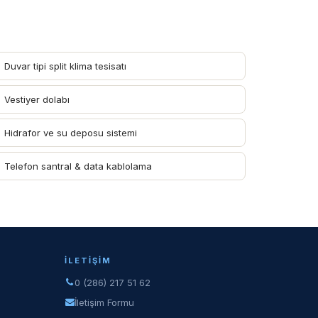
Duvar tipi split klima tesisatı
Vestiyer dolabı
Hidrafor ve su deposu sistemi
Telefon santral & data kablolama
İLETIŞIM
0 (286) 217 51 62
İletişim Formu