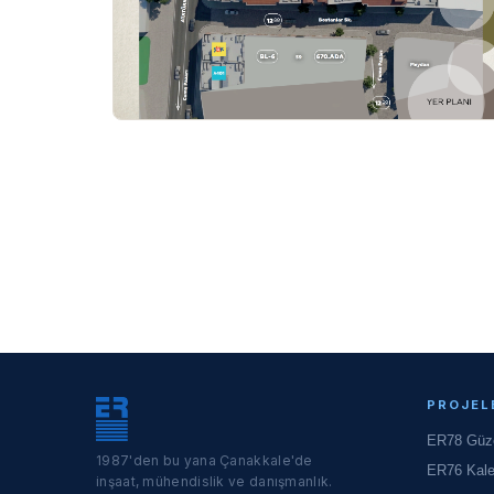
PROJEL
ER78 Güzel
1987'den bu yana Çanakkale'de
ER76 Kal
inşaat, mühendislik ve danışmanlık.