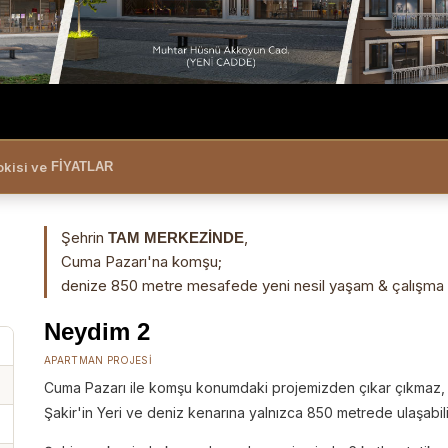
okisi ve
FİYATLAR
Şehrin
,
TAM MERKEZİNDE
Cuma Pazarı'na komşu;
denize 850 metre mesafede yeni nesil yaşam & çalışma a
Neydim 2
APARTMAN PROJESI
Cuma Pazarı ile komşu konumdaki projemizden çıkar çıkmaz
Şakir'in Yeri ve deniz kenarına yalnızca 850 metrede ulaşabilir