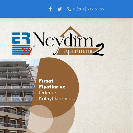
0 (286) 217 51 62
×