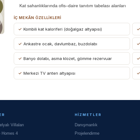
Kat sahanlıklarında ofis–daire tanıtım tabelası alanları
İÇ MEKÂN ÖZELLIKLERI
Kombili kat kaloriferi (doğalgaz altyapısı)
Ankastre ocak, davlumbaz, buzdolabı
Banyo dolabı, asma klozet, gömme rezervuar
Merkezi TV anten altyapısı
ER
HIZMETLER
yalı Villaları
Danışmanlık
e Homes 4
Projelendirme