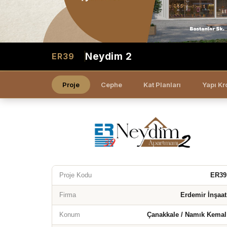
Neydim 2
ER39
Proje
Cephe
Kat Planları
Yapı Kr
Proje Kodu
ER39
Firma
Erdemir İnşaat
Konum
Çanakkale / Namık Kemal