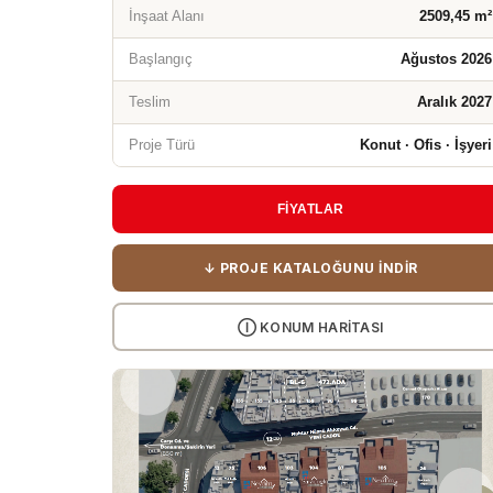
İnşaat Alanı
2509,45 m²
Başlangıç
Ağustos 2026
Teslim
Aralık 2027
Proje Türü
Konut · Ofis · İşyeri
FİYATLAR
↓ PROJE KATALOĞUNU İNDIR
Ⓘ KONUM HARITASI