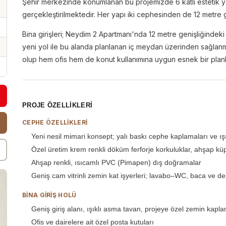
Şehir merkezinde konumlanan bu projemizde 6 katlı estetik y
gerçekleştirilmektedir. Her yapı iki cephesinden de 12 metre
Bina girişleri; Neydim 2 Apartmanı'nda 12 metre genişliğind
yeni yol ile bu alanda planlanan iç meydan üzerinden sağlanma
olup hem ofis hem de konut kullanımına uygun esnek bir plan
PROJE ÖZELLIKLERI
CEPHE ÖZELLIKLERI
Yeni nesil mimari konsept; yalı baskı cephe kaplamaları ve ışı
Özel üretim krem renkli döküm ferforje korkuluklar, ahşap küp
Ahşap renkli, ısıcamlı PVC (Pimapen) dış doğramalar
Geniş cam vitrinli zemin kat işyerleri; lavabo–WC, baca ve de
BINA GIRIŞ HOLÜ
Geniş giriş alanı, ışıklı asma tavan, projeye özel zemin kapl
Ofis ve dairelere ait özel posta kutuları