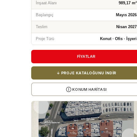
İnşaat Alanı
989,17 m²
Başlangıç
Mayıs 2026
Teslim
Nisan 2027
Proje Türü
Konut · Ofis · İşyeri
FİYATLAR
↓ PROJE KATALOĞUNU İNDIR
Ⓘ KONUM HARITASI