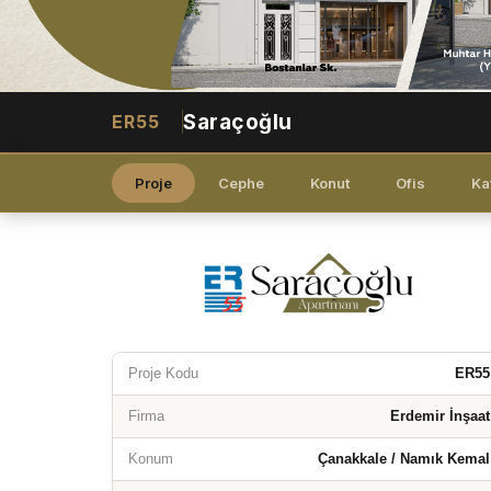
Saraçoğlu
ER55
Proje
Cephe
Konut
Ofis
Ka
Proje Kodu
ER55
Firma
Erdemir İnşaat
Konum
Çanakkale / Namık Kemal