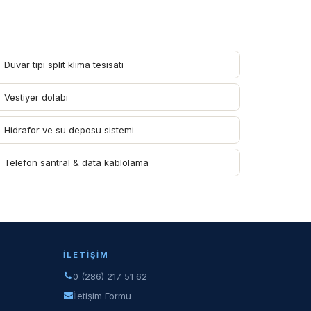
Duvar tipi split klima tesisatı
Vestiyer dolabı
Hidrafor ve su deposu sistemi
Telefon santral & data kablolama
İLETIŞIM
0 (286) 217 51 62
İletişim Formu