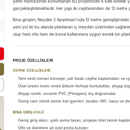
Şehir merkezinde konumlanan bu projemizde 6 katlı estetik y
gerçekleştirilmektedir. Her yapı iki cephesinden de 12 metre
Bina girişleri; Neydim 2 Apartmanı'nda 12 metre genişliğind
yeni yol ile bu alanda planlanan iç meydan üzerinden sağlanma
olup hem ofis hem de konut kullanımına uygun esnek bir plan
PROJE ÖZELLIKLERI
CEPHE ÖZELLIKLERI
Yeni nesil mimari konsept; yalı baskı cephe kaplamaları ve ışı
Özel üretim krem renkli döküm ferforje korkuluklar, ahşap küp
Ahşap renkli, ısıcamlı PVC (Pimapen) dış doğramalar
Geniş cam vitrinli zemin kat işyerleri; lavabo–WC, baca ve de
BINA GIRIŞ HOLÜ
Geniş giriş alanı, ışıklı asma tavan, projeye özel zemin kapl
Ofis ve dairelere ait özel posta kutuları