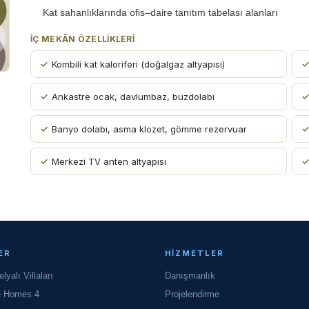
Kat sahanlıklarında ofis–daire tanıtım tabelası alanları
İÇ MEKÂN ÖZELLIKLERI
Kombili kat kaloriferi (doğalgaz altyapısı)
Ankastre ocak, davlumbaz, buzdolabı
Banyo dolabı, asma klozet, gömme rezervuar
Merkezi TV anten altyapısı
ER
HIZMETLER
yalı Villaları
Danışmanlık
e Homes 4
Projelendirme