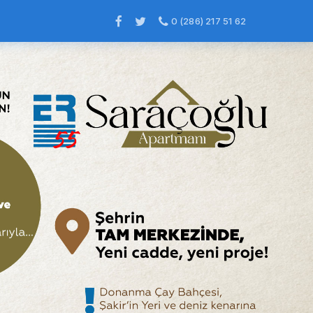
0 (286) 217 51 62
×