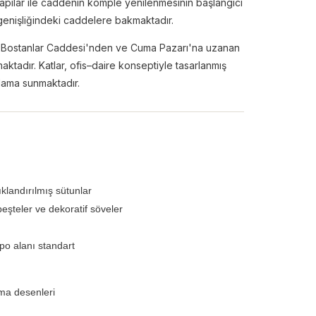
apılar ile caddenin komple yenilenmesinin başlangıcı
 genişliğindeki caddelere bakmaktadır.
eki Bostanlar Caddesi'nden ve Cuma Pazarı'na uzanan
ktadır. Katlar, ofis–daire konseptiyle tasarlanmış
lama sunmaktadır.
klandırılmış sütunlar
eşteler ve dekoratif söveler
po alanı standart
ama desenleri