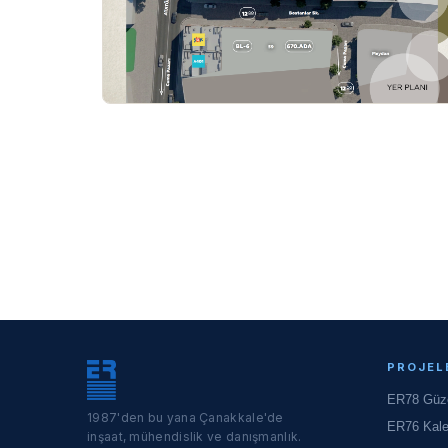
PROJEL
ER78 Güzel
1987'den bu yana Çanakkale'de
ER76 Kal
inşaat, mühendislik ve danışmanlık.