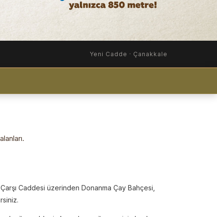
Yeni Cadde · Çanakkale
lanları.
, Çarşı Caddesi üzerinden Donanma Çay Bahçesi,
siniz.