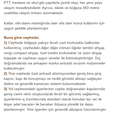
PTT, hastane ve okul gibi yapılarla çevrili olup, her yere yaya
ulaşım mesafesindedir. Ayrıca, iskele ve boğaza 350 metre
uzaklıkta ulaşım imkanı sunmaktadır.
Katlar, ofis-daire mantığında ister ofis ister konut kullanımı için
uygun şekilde planlanmıştır.
Buna göre cephede;
1)
Cephede bölgeye yakışır ferah cam korkuluklu balkonlar
kullanılmış, cephedeki diğer diğer mimari öğeler lambiri ahşap
rengi compact ahşap, özel üretim korkuluklar ve üzeri ahşap
küpeşte ve cepheye uygun söveler ile bütünleştirilmiştir. Dış
doğramalarda ise pimapen marka antrasit ısıcamlı malzemeler
kullanılmıştır.
2)
Yine cephede özel antrasit alüminyumdan geniş bina giriş
kapısı, kapı ile konuşmayı ve renkli görüntü almayı sağlayan
diafon ve güvenlik kamerası sistemi bulunmaktadır.
3)
Yol cephesindeki işyerlerinin cephe doğramaları kapılarında
geniş camlı vitrin oluşturularak ferah bir görüntü sağlanmış,
işyerlerinin iç kısımlarında standart olarak konulan lav.-wc ile
ikişer adet bacaları ile beraber ihtiyaca yönelik bir depo
planlanmıştır. Yine işyerleri için güvenlik altyapısı hazırlanmıştır.