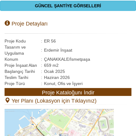
GÜNCEL ŞANTİYE GÖRSELLERİ
Proje Detayları
Proje Kodu
:
ER 56
Tasarım ve
:
Erdemir İnşaat
Uygulama
Konum
:
ÇANAKKALE/İsmetpaşa
Proje İnşaat Alan
:
659 m2
Başlangıç Tarihi
:
Ocak 2025
Teslim Tarihi
:
Haziran 2026
Proje Türü
:
Konut, Ofis ve İşyeri
Proje Kataloğunı İndir
Yer Planı (Lokasyon için Tıklayınız)