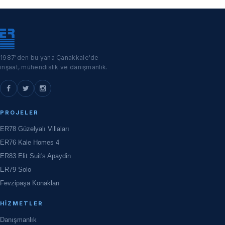
1987'den bu yana Çanakkale'de
inşaat, mühendislik ve danışmanlık.
PROJELER
ER78 Güzelyalı Villaları
ER76 Kale Homes 4
ER83 Elit Suit's Apaydin
ER79 Solo
Fevzipaşa Konakları
HIZMETLER
Danışmanlık