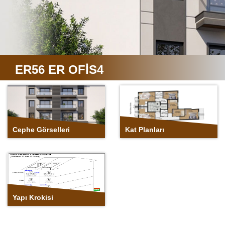
Cephe
Kat Planları
Görselleri
ER56 ER OFİS4
Yapı Krokisi
Cephe Görselleri
Kat Planları
Yapı Krokisi