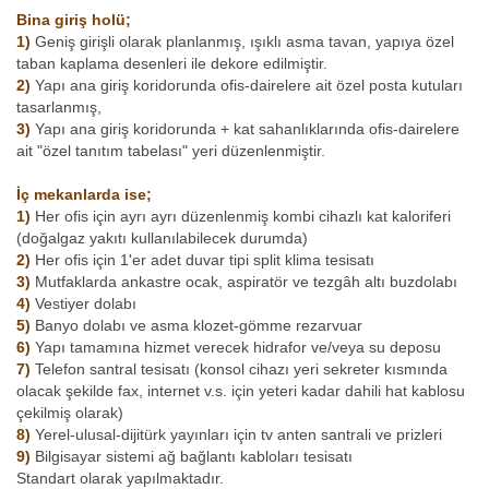
Bina giriş holü;
1)
Geniş girişli olarak planlanmış, ışıklı asma tavan, yapıya özel
taban kaplama desenleri ile dekore edilmiştir.
2)
Yapı ana giriş koridorunda ofis-dairelere ait özel posta kutuları
tasarlanmış,
3)
Yapı ana giriş koridorunda + kat sahanlıklarında ofis-dairelere
ait "özel tanıtım tabelası" yeri düzenlenmiştir.
İç mekanlarda ise;
1)
Her ofis için ayrı ayrı düzenlenmiş kombi cihazlı kat kaloriferi
(doğalgaz yakıtı kullanılabilecek durumda)
2)
Her ofis için 1'er adet duvar tipi split klima tesisatı
3)
Mutfaklarda ankastre ocak, aspiratör ve tezgâh altı buzdolabı
4)
Vestiyer dolabı
5)
Banyo dolabı ve asma klozet-gömme rezarvuar
6)
Yapı tamamına hizmet verecek hidrafor ve/veya su deposu
7)
Telefon santral tesisatı (konsol cihazı yeri sekreter kısmında
olacak şekilde fax, internet v.s. için yeteri kadar dahili hat kablosu
çekilmiş olarak)
8)
Yerel-ulusal-dijitürk yayınları için tv anten santrali ve prizleri
9)
Bilgisayar sistemi ağ bağlantı kabloları tesisatı
Standart olarak yapılmaktadır.