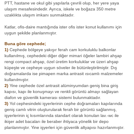
PTT, hastane ve okul gibi yapılarla çevrili olup, her yere yaya
ulaşım mesafesindedir. Ayrıca, iskele ve boğaza 350 metre
uzaklıkta ulaşım imkanı sunmaktadır.
Katlar, ofis-daire mantığında ister ofis ister konut kullanımı için
uygun şekilde planlanmıştır.
Buna göre cephede;
1)
Cephede bölgeye yakışır ferah cam korkuluklu balkonlar
kullanılmış, cephedeki diğer diğer mimari öğeler lambiri ahşap
rengi compact ahşap, özel üretim korkuluklar ve üzeri ahşap
küpeşte ve cepheye uygun söveler ile bütünleştirilmiştir. Dış
doğramalarda ise pimapen marka antrasit ısıcamlı malzemeler
kullanılmıştır.
2)
Yine cephede özel antrasit alüminyumdan geniş bina giriş
kapısı, kapı ile konuşmayı ve renkli görüntü almayı sağlayan
diafon ve güvenlik kamerası sistemi bulunmaktadır.
3)
Yol cephesindeki işyerlerinin cephe doğramaları kapılarında
geniş camlı vitrin oluşturularak ferah bir görüntü sağlanmış,
işyerlerinin iç kısımlarında standart olarak konulan lav.-wc ile
ikişer adet bacaları ile beraber ihtiyaca yönelik bir depo
planlanmıştır. Yine işyerleri için güvenlik altyapısı hazırlanmıştır.