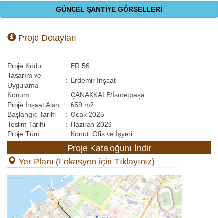
GÜNCEL ŞANTİYE GÖRSELLERİ
Proje Detayları
Proje Kodu
:
ER 56
Tasarım ve
:
Erdemir İnşaat
Uygulama
Konum
:
ÇANAKKALE/İsmetpaşa
Proje İnşaat Alan
:
659 m2
Başlangıç Tarihi
:
Ocak 2025
Teslim Tarihi
:
Haziran 2026
Proje Türü
:
Konut, Ofis ve İşyeri
Proje Kataloğunı İndir
Yer Planı (Lokasyon için Tıklayınız)