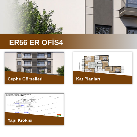
Cephe
Kat Planları
Görselleri
ER56 ER OFİS4
Yapı Krokisi
Cephe Görselleri
Kat Planları
Yapı Krokisi