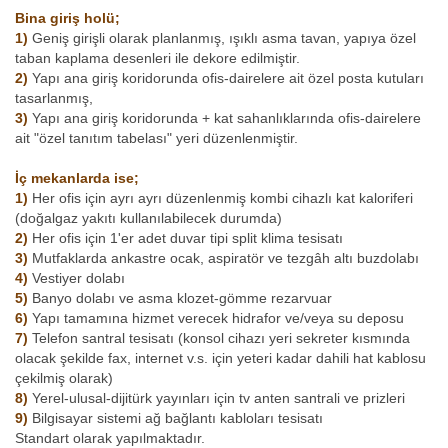
Bina giriş holü;
1)
Geniş girişli olarak planlanmış, ışıklı asma tavan, yapıya özel
taban kaplama desenleri ile dekore edilmiştir.
2)
Yapı ana giriş koridorunda ofis-dairelere ait özel posta kutuları
tasarlanmış,
3)
Yapı ana giriş koridorunda + kat sahanlıklarında ofis-dairelere
ait "özel tanıtım tabelası" yeri düzenlenmiştir.
İç mekanlarda ise;
1)
Her ofis için ayrı ayrı düzenlenmiş kombi cihazlı kat kaloriferi
(doğalgaz yakıtı kullanılabilecek durumda)
2)
Her ofis için 1'er adet duvar tipi split klima tesisatı
3)
Mutfaklarda ankastre ocak, aspiratör ve tezgâh altı buzdolabı
4)
Vestiyer dolabı
5)
Banyo dolabı ve asma klozet-gömme rezarvuar
6)
Yapı tamamına hizmet verecek hidrafor ve/veya su deposu
7)
Telefon santral tesisatı (konsol cihazı yeri sekreter kısmında
olacak şekilde fax, internet v.s. için yeteri kadar dahili hat kablosu
çekilmiş olarak)
8)
Yerel-ulusal-dijitürk yayınları için tv anten santrali ve prizleri
9)
Bilgisayar sistemi ağ bağlantı kabloları tesisatı
Standart olarak yapılmaktadır.