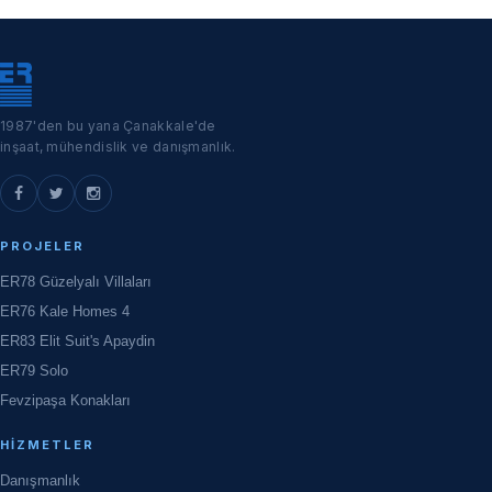
1987'den bu yana Çanakkale'de
inşaat, mühendislik ve danışmanlık.
PROJELER
ER78 Güzelyalı Villaları
ER76 Kale Homes 4
ER83 Elit Suit's Apaydin
ER79 Solo
Fevzipaşa Konakları
HIZMETLER
Danışmanlık