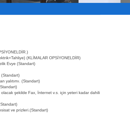
 OPSİYONELDİR.)
z+Elektrik+Tahliye) (KLİMALAR OPSİYONELDİR)
lik Evye (Standart)
(Standart)
an yalıtımı. (Standart)
Standart)
lacak şekilde Fax, İnternet v.s. için yeteri kadar dahili
(Standart)
sisat ve prizleri.(Standart)