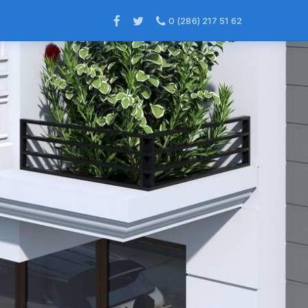
0 (286) 217 51 62
×