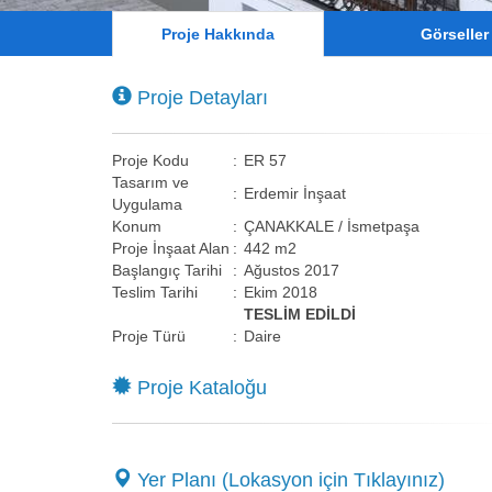
Proje Hakkında
Görseller
Proje Detayları
Proje Kodu
:
ER 57
Tasarım ve
:
Erdemir İnşaat
Uygulama
Konum
:
ÇANAKKALE / İsmetpaşa
Proje İnşaat Alan
:
442 m2
Başlangıç Tarihi
:
Ağustos 2017
Teslim Tarihi
:
Ekim 2018
TESLİM EDİLDİ
Proje Türü
:
Daire
Proje Kataloğu
Yer Planı (Lokasyon için Tıklayınız)