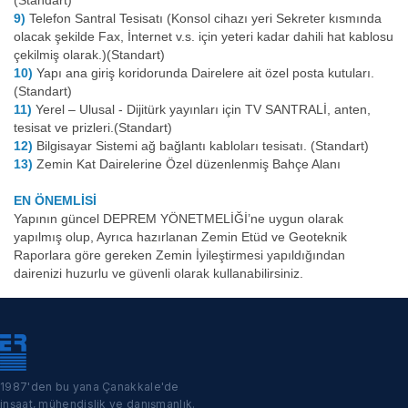
(Standart)
9)
Telefon Santral Tesisatı (Konsol cihazı yeri Sekreter kısmında
olacak şekilde Fax, İnternet v.s. için yeteri kadar dahili hat kablosu
çekilmiş olarak.)(Standart)
10)
Yapı ana giriş koridorunda Dairelere ait özel posta kutuları.
(Standart)
11)
Yerel – Ulusal - Dijitürk yayınları için TV SANTRALİ, anten,
tesisat ve prizleri.(Standart)
12)
Bilgisayar Sistemi ağ bağlantı kabloları tesisatı. (Standart)
13)
Zemin Kat Dairelerine Özel düzenlenmiş Bahçe Alanı
EN ÖNEMLİSİ
Yapının güncel DEPREM YÖNETMELİĞİ’ne uygun olarak
yapılmış olup, Ayrıca hazırlanan Zemin Etüd ve Geoteknik
Raporlara göre gereken Zemin İyileştirmesi yapıldığından
dairenizi huzurlu ve güvenli olarak kullanabilirsiniz.
1987'den bu yana Çanakkale'de
inşaat, mühendislik ve danışmanlık.