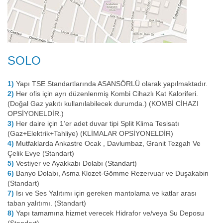
SOLO
1)
Yapı TSE Standartlarında ASANSÖRLÜ olarak yapılmaktadır.
2)
Her ofis için ayrı düzenlenmiş Kombi Cihazlı Kat Kaloriferi.
(Doğal Gaz yakıtı kullanılabilecek durumda.) (KOMBİ CİHAZI
OPSİYONELDİR.)
3)
Her daire için 1’er adet duvar tipi Split Klima Tesisatı
(Gaz+Elektrik+Tahliye) (KLİMALAR OPSİYONELDİR)
4)
Mutfaklarda Ankastre Ocak , Davlumbaz, Granit Tezgah Ve
Çelik Evye (Standart)
5)
Vestiyer ve Ayakkabı Dolabı (Standart)
6)
Banyo Dolabı, Asma Klozet-Gömme Rezervuar ve Duşakabin
(Standart)
7)
Isı ve Ses Yalıtımı için gereken mantolama ve katlar arası
taban yalıtımı. (Standart)
8)
Yapı tamamına hizmet verecek Hidrafor ve/veya Su Deposu