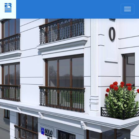
Yer
Planı
×