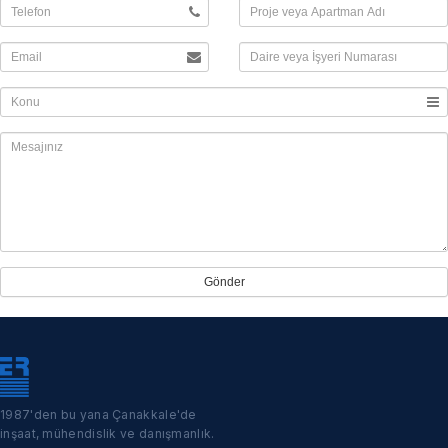
1987'den bu yana Çanakkale'de
inşaat, mühendislik ve danışmanlık.