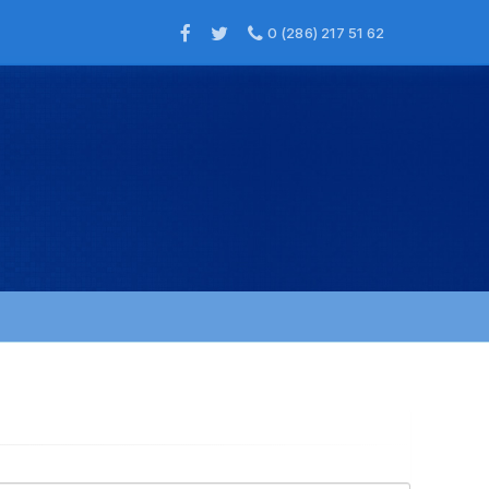
0 (286) 217 51 62
×