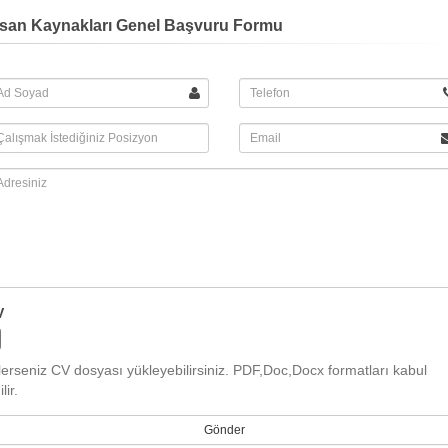
nsan Kaynakları Genel Başvuru Formu
V
lerseniz CV dosyası yükleyebilirsiniz. PDF,Doc,Docx formatları kabul
lir.