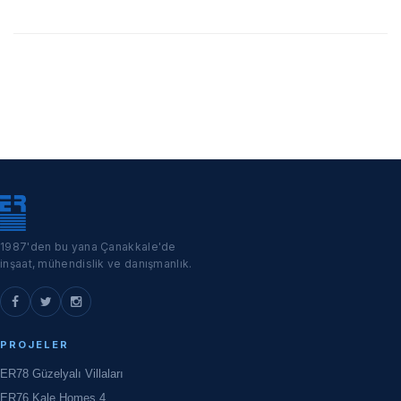
1987'den bu yana Çanakkale'de
inşaat, mühendislik ve danışmanlık.
PROJELER
ER78 Güzelyalı Villaları
ER76 Kale Homes 4