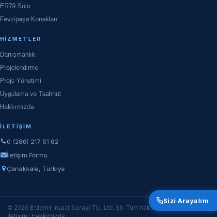
ER79 Solo
Fevzipaşa Konakları
HIZMETLER
Danışmanlık
Projelendirme
Proje Yönetimi
Uygulama ve Taahhüt
Hakkımızda
İLETIŞIM
0 (286) 217 51 62
İletişim Formu
Çanakkale, Türkiye
Sizi Arayalım
© 2026 Erdemir İnşaat Sanayi Tic. Ltd. Şti. Tüm hakları saklıdır.
İletişim
·
Hakkımızda