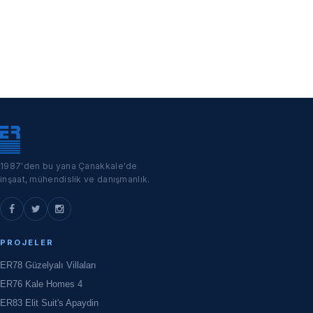
1987'den bu yana Çanakkale'de
inşaat, mühendislik ve danışmanlık.
PROJELER
ER78 Güzelyalı Villaları
ER76 Kale Homes 4
ER83 Elit Suit's Apaydin