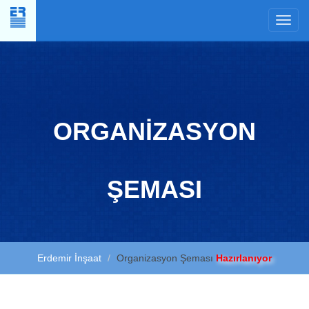
×
ORGANİZASYON
ŞEMASI
Erdemir İnşaat
Organizasyon Şeması
Hazırlanıyor