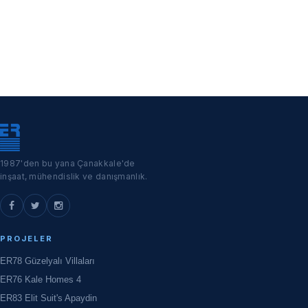
1987'den bu yana Çanakkale'de
inşaat, mühendislik ve danışmanlık.
PROJELER
ER78 Güzelyalı Villaları
ER76 Kale Homes 4
ER83 Elit Suit's Apaydin