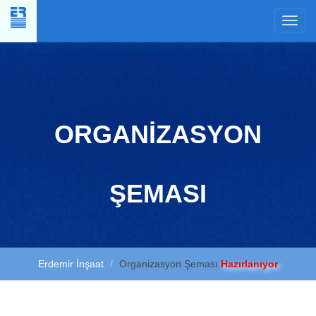
×
ORGANİZASYON
ŞEMASI
Erdemir İnşaat
Organizasyon Şeması
Hazırlanıyor