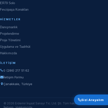
ER79 Solo
Fevzipaşa Konakları
HIZMETLER
Danışmanlık
Projelendirme
Proje Yönetimi
Uygulama ve Taahhüt
Hakkımızda
İLETIŞIM
0 (286) 217 51 62
İletişim Formu
Çanakkale, Türkiye
Sizi Arayalım
© 2026 Erdemir İnşaat Sanayi Tic. Ltd. Şti. Tüm hakları saklıdır.
İletişim
·
Hakkımızda