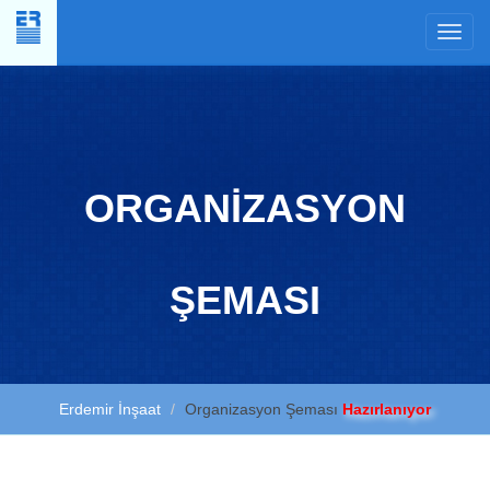
×
ORGANİZASYON
ŞEMASI
Erdemir İnşaat
Organizasyon Şeması
Hazırlanıyor