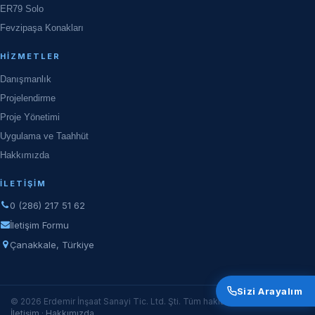
ER79 Solo
Fevzipaşa Konakları
HIZMETLER
Danışmanlık
Projelendirme
Proje Yönetimi
Uygulama ve Taahhüt
Hakkımızda
İLETIŞIM
0 (286) 217 51 62
İletişim Formu
Çanakkale, Türkiye
Sizi Arayalım
© 2026 Erdemir İnşaat Sanayi Tic. Ltd. Şti. Tüm hakları saklıdır.
İletişim
·
Hakkımızda