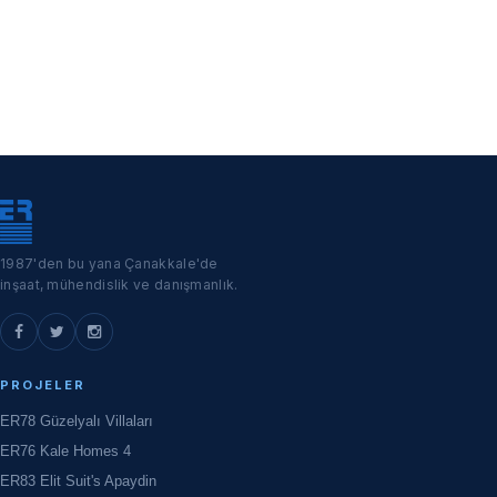
1987'den bu yana Çanakkale'de
inşaat, mühendislik ve danışmanlık.
PROJELER
ER78 Güzelyalı Villaları
ER76 Kale Homes 4
ER83 Elit Suit's Apaydin