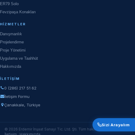
ER79 Solo
Fevzipaşa Konakları
HIZMETLER
Danışmanlık
Projelendirme
Proje Yönetimi
Uygulama ve Taahhüt
Hakkımızda
İLETIŞIM
0 (286) 217 51 62
İletişim Formu
Çanakkale, Türkiye
Sizi Arayalım
© 2026 Erdemir İnşaat Sanayi Tic. Ltd. Şti. Tüm hakları saklıdır.
İletişim
·
Hakkımızda