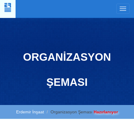
×
ORGANİZASYON
ŞEMASI
Erdemir İnşaat
Organizasyon Şeması
Hazırlanıyor