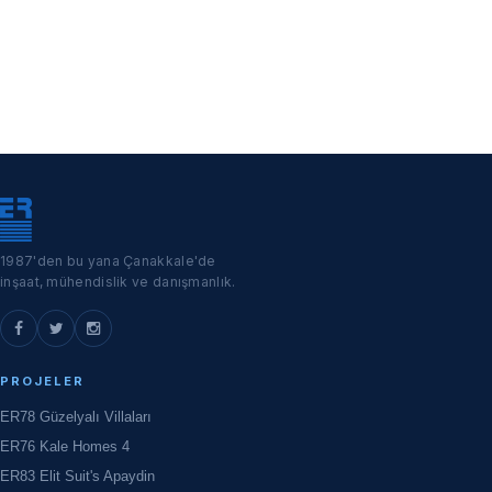
1987'den bu yana Çanakkale'de
inşaat, mühendislik ve danışmanlık.
PROJELER
ER78 Güzelyalı Villaları
ER76 Kale Homes 4
ER83 Elit Suit's Apaydin