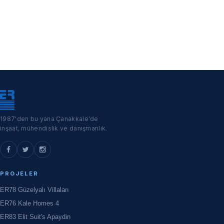
1987'den bu yana Çanakkale'de
inşaat, mühendislik ve danışmanlık.
PROJELER
ER78 Güzelyalı Villaları
ER76 Kale Homes 4
ER83 Elit Suit's Apaydin