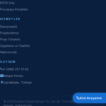
ER79 Solo
Fevzipaşa Konakları
HIZMETLER
Danışmanlık
Projelendirme
Proje Yönetimi
Uygulama ve Taahhüt
Hakkımızda
İLETIŞIM
0 (286) 217 51 62
İletişim Formu
Çanakkale, Türkiye
Sizi Arayalım
© 2026 Erdemir İnşaat Sanayi Tic. Ltd. Şti. Tüm hakları saklıdır.
İletişim
·
Hakkımızda