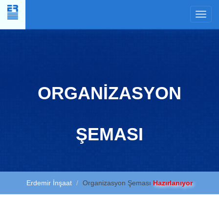
×
ORGANİZASYON
ŞEMASI
Erdemir İnşaat
Organizasyon Şeması
Hazırlanıyor