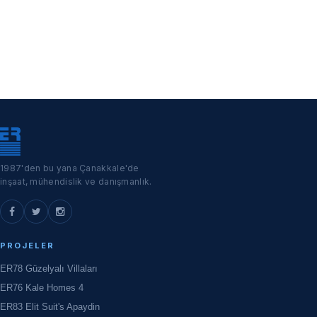
1987'den bu yana Çanakkale'de
inşaat, mühendislik ve danışmanlık.
PROJELER
ER78 Güzelyalı Villaları
ER76 Kale Homes 4
ER83 Elit Suit's Apaydin