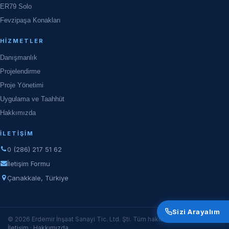
ER79 Solo
Fevzipaşa Konakları
HIZMETLER
Danışmanlık
Projelendirme
Proje Yönetimi
Uygulama ve Taahhüt
Hakkımızda
İLETIŞIM
0 (286) 217 51 62
İletişim Formu
Çanakkale, Türkiye
Sizi Arayalım
© 2026 Erdemir İnşaat Sanayi Tic. Ltd. Şti. Tüm hakları saklıdır.
İletişim
·
Hakkımızda