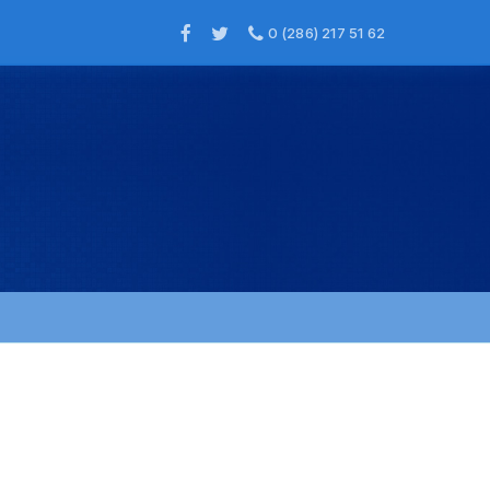
0 (286) 217 51 62
×