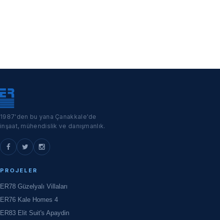
1987'den bu yana Çanakkale'de
inşaat, mühendislik ve danışmanlık.
PROJELER
ER78 Güzelyalı Villaları
ER76 Kale Homes 4
ER83 Elit Suit's Apaydin