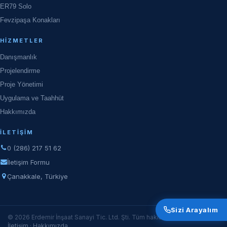
ER79 Solo
Fevzipaşa Konakları
HIZMETLER
Danışmanlık
Projelendirme
Proje Yönetimi
Uygulama ve Taahhüt
Hakkımızda
İLETIŞIM
0 (286) 217 51 62
İletişim Formu
Çanakkale, Türkiye
Sizi Arayalım
© 2026 Erdemir İnşaat Sanayi Tic. Ltd. Şti. Tüm hakları saklıdır.
İletişim
·
Hakkımızda