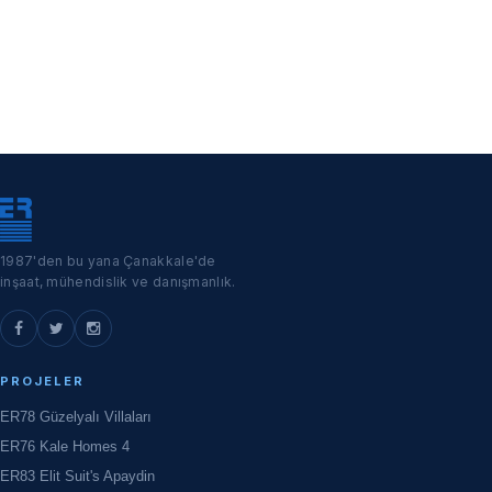
1987'den bu yana Çanakkale'de
inşaat, mühendislik ve danışmanlık.
PROJELER
ER78 Güzelyalı Villaları
ER76 Kale Homes 4
ER83 Elit Suit's Apaydin