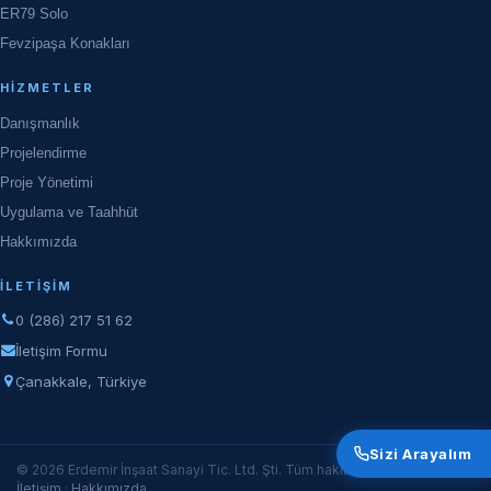
ER79 Solo
Fevzipaşa Konakları
HIZMETLER
Danışmanlık
Projelendirme
Proje Yönetimi
Uygulama ve Taahhüt
Hakkımızda
İLETIŞIM
0 (286) 217 51 62
İletişim Formu
Çanakkale, Türkiye
Sizi Arayalım
© 2026 Erdemir İnşaat Sanayi Tic. Ltd. Şti. Tüm hakları saklıdır.
İletişim
·
Hakkımızda