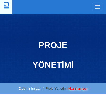
×
PROJE
YÖNETİMİ
Erdemir İnşaat
Proje Yönetimi
Hazırlanıyor