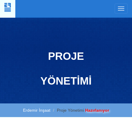
×
PROJE
YÖNETİMİ
Erdemir İnşaat
Proje Yönetimi
Hazırlanıyor