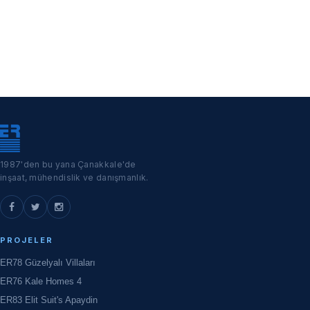
1987'den bu yana Çanakkale'de
inşaat, mühendislik ve danışmanlık.
PROJELER
ER78 Güzelyalı Villaları
ER76 Kale Homes 4
ER83 Elit Suit's Apaydin