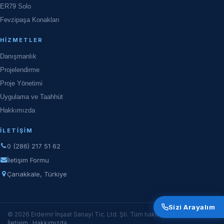
ER79 Solo
Fevzipaşa Konakları
HIZMETLER
Danışmanlık
Projelendirme
Proje Yönetimi
Uygulama ve Taahhüt
Hakkımızda
İLETIŞIM
0 (286) 217 51 62
İletişim Formu
Çanakkale, Türkiye
Sizi Arayalım
© 2026 Erdemir İnşaat Sanayi Tic. Ltd. Şti. Tüm hakları saklıdır.
İletişim
·
Hakkımızda