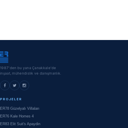
1987'den bu yana Çanakkale'de
inşaat, mühendislik ve danışmanlık.
PROJELER
ER78 Güzelyalı Villaları
ER76 Kale Homes 4
ER83 Elit Suit's Apaydin