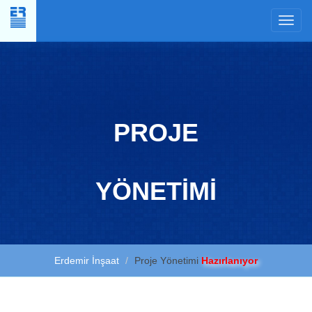
×
PROJE
YÖNETİMİ
Erdemir İnşaat
Proje Yönetimi
Hazırlanıyor