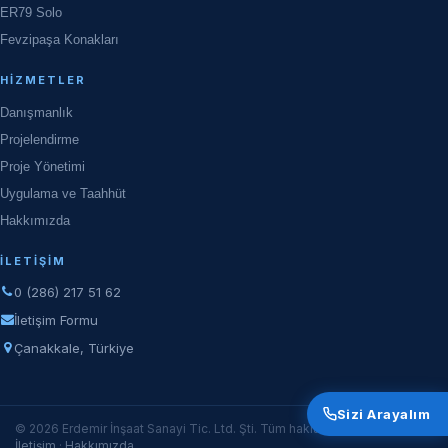
ER79 Solo
Fevzipaşa Konakları
HIZMETLER
Danışmanlık
Projelendirme
Proje Yönetimi
Uygulama ve Taahhüt
Hakkımızda
İLETIŞIM
0 (286) 217 51 62
İletişim Formu
Çanakkale, Türkiye
Sizi Arayalım
© 2026 Erdemir İnşaat Sanayi Tic. Ltd. Şti. Tüm hakları saklıdır.
İletişim
·
Hakkımızda