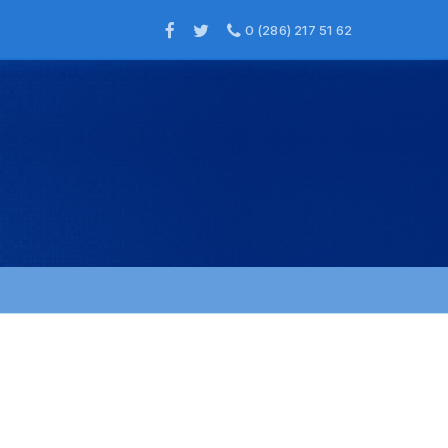
0 (286) 217 51 62
×