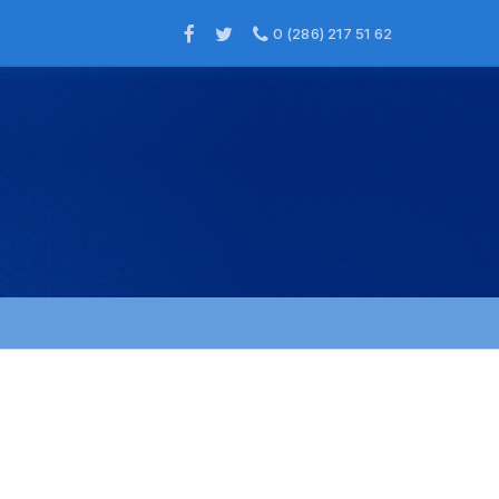
0 (286) 217 51 62
×