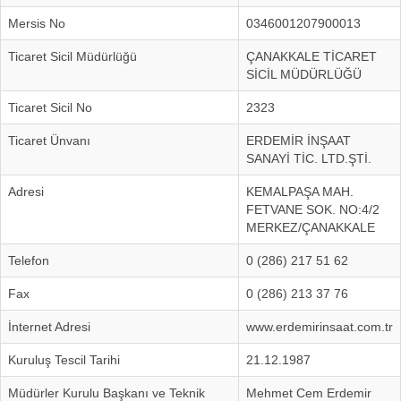
Mersis No
0346001207900013
Ticaret Sicil Müdürlüğü
ÇANAKKALE TİCARET
SİCİL MÜDÜRLÜĞÜ
Ticaret Sicil No
2323
Ticaret Ünvanı
ERDEMİR İNŞAAT
SANAYİ TİC. LTD.ŞTİ.
Adresi
KEMALPAŞA MAH.
FETVANE SOK. NO:4/2
MERKEZ/ÇANAKKALE
Telefon
0 (286) 217 51 62
Fax
0 (286) 213 37 76
İnternet Adresi
www.erdemirinsaat.com.tr
Kuruluş Tescil Tarihi
21.12.1987
Müdürler Kurulu Başkanı ve Teknik
Mehmet Cem Erdemir