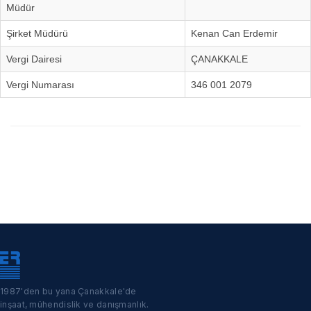
Müdür
Şirket Müdürü
Kenan Can Erdemir
Vergi Dairesi
ÇANAKKALE
Vergi Numarası
346 001 2079
1987'den bu yana Çanakkale'de
inşaat, mühendislik ve danışmanlık.