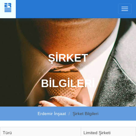
×
ŞİRKET
BİLGİLERİ
Erdemir İnşaat
Şirket Bilgileri
Türü
Limited Şirketi