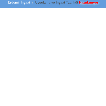
Erdemir İnşaat
Uygulama ve İnşaat Taahhüt
Hazırlanıyor