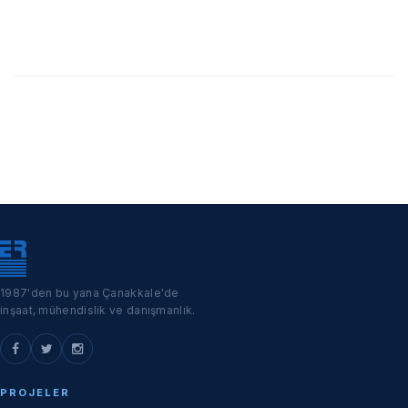
1987'den bu yana Çanakkale'de
inşaat, mühendislik ve danışmanlık.
PROJELER