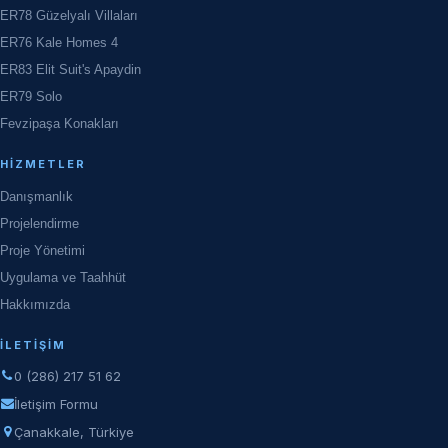
ER78 Güzelyalı Villaları
ER76 Kale Homes 4
ER83 Elit Suit's Apaydin
ER79 Solo
Fevzipaşa Konakları
HIZMETLER
Danışmanlık
Projelendirme
Proje Yönetimi
Uygulama ve Taahhüt
Hakkımızda
İLETIŞIM
0 (286) 217 51 62
İletişim Formu
Çanakkale, Türkiye