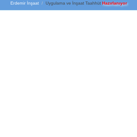
Erdemir İnşaat
Uygulama ve İnşaat Taahhüt
Hazırlanıyor