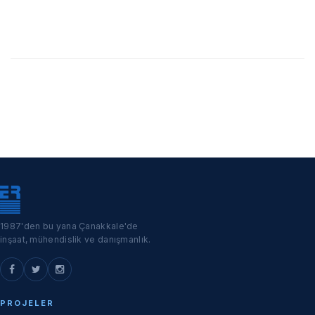
1987'den bu yana Çanakkale'de
inşaat, mühendislik ve danışmanlık.
PROJELER