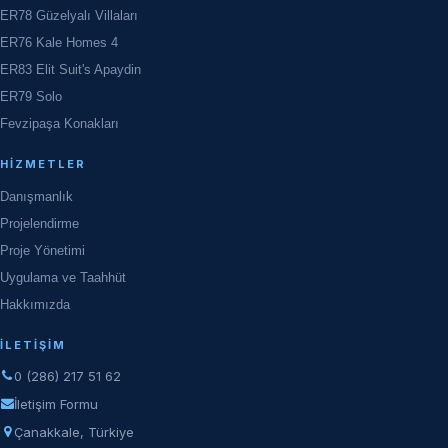
ER78 Güzelyalı Villaları
ER76 Kale Homes 4
ER83 Elit Suit's Apaydin
ER79 Solo
Fevzipaşa Konakları
HIZMETLER
Danışmanlık
Projelendirme
Proje Yönetimi
Uygulama ve Taahhüt
Hakkımızda
İLETIŞIM
0 (286) 217 51 62
İletişim Formu
Çanakkale, Türkiye