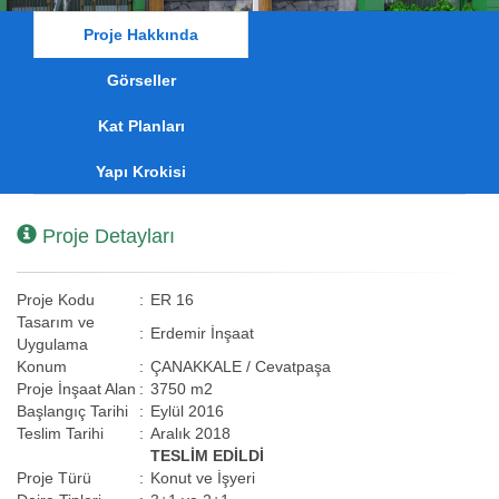
Proje Hakkında
Görseller
Kat Planları
Yapı Krokisi
Proje Detayları
Proje Kodu
:
ER 16
Tasarım ve
:
Erdemir İnşaat
Uygulama
Konum
:
ÇANAKKALE / Cevatpaşa
Proje İnşaat Alan
:
3750 m2
Başlangıç Tarihi
:
Eylül 2016
Teslim Tarihi
:
Aralık 2018
TESLİM EDİLDİ
Proje Türü
:
Konut ve İşyeri