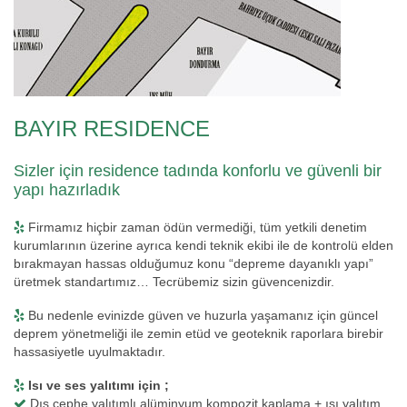
BAYIR RESIDENCE
Sizler için residence tadında konforlu ve güvenli bir
yapı hazırladık
Firmamız hiçbir zaman ödün vermediği, tüm yetkili denetim
kurumlarının üzerine ayrıca kendi teknik ekibi ile de kontrolü elden
bırakmayan hassas olduğumuz konu “depreme dayanıklı yapı”
üretmek standartımız… Tecrübemiz sizin güvencenizdir.
Bu nedenle evinizde güven ve huzurla yaşamanız için güncel
deprem yönetmeliği ile zemin etüd ve geoteknik raporlara birebir
hassasiyetle uyulmaktadır.
Isı ve ses yalıtımı için ;
Dış cephe yalıtımlı alüminyum kompozit kaplama + ısı yalıtım