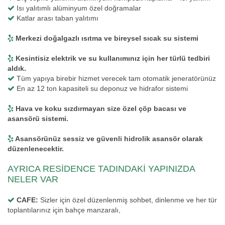
Isı yalıtımlı alüminyum özel doğramalar
Katlar arası taban yalıtımı
Merkezi doğalgazlı ısıtma ve bireysel sıcak su sistemi
Kesintisiz elektrik ve su kullanımınız için her türlü tedbiri
aldık.
Tüm yapıya birebir hizmet verecek tam otomatik jeneratörünüz
En az 12 ton kapasiteli su deponuz ve hidrafor sistemi
Hava ve koku sızdırmayan size özel çöp bacası ve
asansörü sistemi.
Asansörünüz sessiz ve güvenli hidrolik asansör olarak
düzenlenecektir.
AYRICA RESİDENCE TADINDAKİ YAPINIZDA
NELER VAR
CAFE:
Sizler için özel düzenlenmiş sohbet, dinlenme ve her tür
toplantılarınız için bahçe manzaralı,