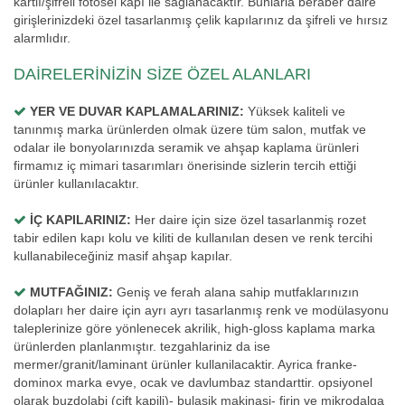
kartlı/şifreli fotosel kapı ile sağlanacaktır. Bunlarla beraber daire
girişlerinizdeki özel tasarlanmış çelik kapılarınız da şifreli ve hırsız
alarmlıdır.
DAİRELERİNİZİN SİZE ÖZEL ALANLARI
YER VE DUVAR KAPLAMALARINIZ:
Yüksek kaliteli ve
tanınmış marka ürünlerden olmak üzere tüm salon, mutfak ve
odalar ile bonyolarınızda seramik ve ahşap kaplama ürünleri
firmamız iç mimari tasarımları önerisinde sizlerin tercih ettiği
ürünler kullanılacaktır.
İÇ KAPILARINIZ:
Her daire için size özel tasarlanmiş rozet
tabir edilen kapı kolu ve kiliti de kullanılan desen ve renk tercihi
kullanabileceğiniz masif ahşap kapılar.
MUTFAĞINIZ:
Geniş ve ferah alana sahip mutfaklarınızın
dolapları her daire için ayrı ayrı tasarlanmış renk ve modülasyonu
taleplerinize göre yönlenecek akrilik, high-gloss kaplama marka
ürünlerden planlanmıştır. tezgahlariniz da ise
mermer/granit/laminant ürünler kullanilacaktir. Ayrica franke-
dominox marka evye, ocak ve davlumbaz standarttir. opsiyonel
olarak buzdolabi (çift kapili)- bulaşik makinasi- firin ve mikrodalga