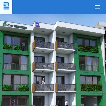
Yer
Planı
×