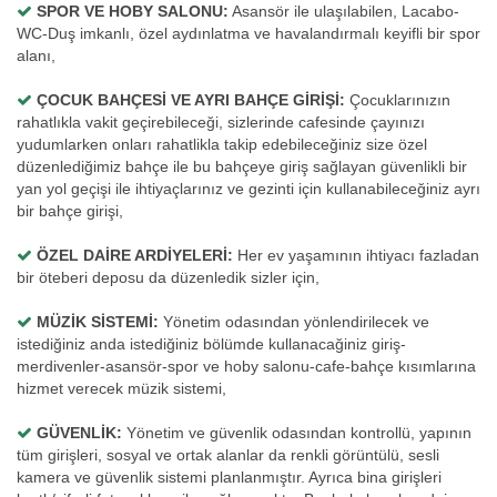
SPOR VE HOBY SALONU:
Asansör ile ulaşılabilen, Lacabo-
WC-Duş imkanlı, özel aydınlatma ve havalandırmalı keyifli bir spor
alanı,
ÇOCUK BAHÇESİ VE AYRI BAHÇE GİRİŞİ:
Çocuklarınızın
rahatlıkla vakit geçirebileceği, sizlerinde cafesinde çayınızı
yudumlarken onları rahatlikla takip edebileceğiniz size özel
düzenlediğimiz bahçe ile bu bahçeye giriş sağlayan güvenlikli bir
yan yol geçişi ile ihtiyaçlarınız ve gezinti için kullanabileceğiniz ayrı
bir bahçe girişi,
ÖZEL DAİRE ARDİYELERİ:
Her ev yaşamının ihtiyacı fazladan
bir öteberi deposu da düzenledik sizler için,
MÜZİK SİSTEMİ:
Yönetim odasından yönlendirilecek ve
istediğiniz anda istediğiniz bölümde kullanacağiniz giriş-
merdivenler-asansör-spor ve hoby salonu-cafe-bahçe kısımlarına
hizmet verecek müzik sistemi,
GÜVENLİK:
Yönetim ve güvenlik odasından kontrollü, yapının
tüm girişleri, sosyal ve ortak alanlar da renkli görüntülü, sesli
kamera ve güvenlik sistemi planlanmıştır. Ayrıca bina girişleri