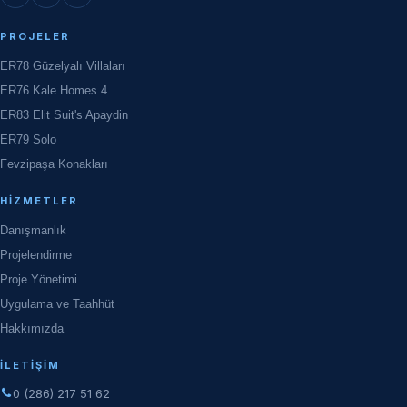
PROJELER
ER78 Güzelyalı Villaları
ER76 Kale Homes 4
ER83 Elit Suit's Apaydin
ER79 Solo
Fevzipaşa Konakları
HIZMETLER
Danışmanlık
Projelendirme
Proje Yönetimi
Uygulama ve Taahhüt
Hakkımızda
İLETIŞIM
0 (286) 217 51 62