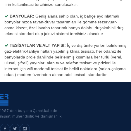
firin kullanilmasi tercihinize sunulacaktir.
BANYOLAR:
Geniş alana sahip olan, iç bahçe aydınlatmalı
bonyolarınızda tavan-duvar tasarımları ile gömme rezervuar-
asma klozet, özel lavabo tasarımlı banyo dolabı, duşakabinli duş
teknesi standart olup jakuzi sistemi tercihiniz olacaktır.
TESİSATLAR VE ALT YAPISI:
İç ve dış ünite yerleri belirlenmiş
gaz-elektrik-tahliye hatları yapılmış klima tesisatı, her odanız ile
banyolarda proje dahilinde belirlenmiş kısımlara her türlü (yerel,
ulusal, şifreli) yayınları alan tv ve telefon tesisat ve prizleri ile
internet için wifi modemli tesisat ile belirli noktalara (salon-çalışma
odası) modem üzerinden alınan adsl tesisatı standarttır.
1987'den bu yana Çanakkale'de
inşaat, mühendislik ve danışmanlık.