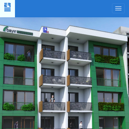
Yer
Planı
×