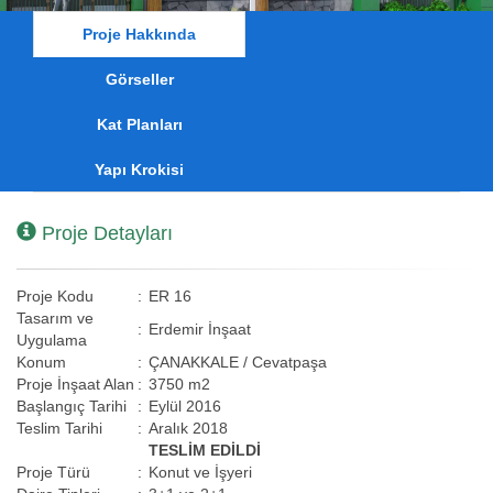
Proje Hakkında
Görseller
Kat Planları
Yapı Krokisi
Proje Detayları
Proje Kodu
:
ER 16
Tasarım ve
:
Erdemir İnşaat
Uygulama
Konum
:
ÇANAKKALE / Cevatpaşa
Proje İnşaat Alan
:
3750 m2
Başlangıç Tarihi
:
Eylül 2016
Teslim Tarihi
:
Aralık 2018
TESLİM EDİLDİ
Proje Türü
:
Konut ve İşyeri