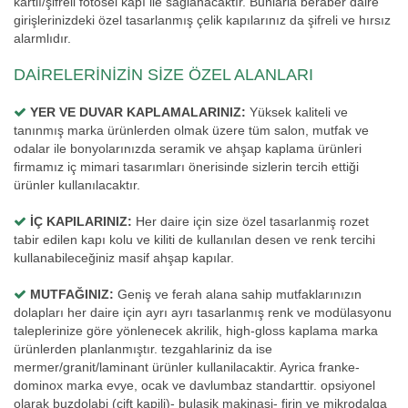
kartlı/şifreli fotosel kapı ile sağlanacaktır. Bunlarla beraber daire
girişlerinizdeki özel tasarlanmış çelik kapılarınız da şifreli ve hırsız
alarmlıdır.
DAİRELERİNİZİN SİZE ÖZEL ALANLARI
YER VE DUVAR KAPLAMALARINIZ:
Yüksek kaliteli ve
tanınmış marka ürünlerden olmak üzere tüm salon, mutfak ve
odalar ile bonyolarınızda seramik ve ahşap kaplama ürünleri
firmamız iç mimari tasarımları önerisinde sizlerin tercih ettiği
ürünler kullanılacaktır.
İÇ KAPILARINIZ:
Her daire için size özel tasarlanmiş rozet
tabir edilen kapı kolu ve kiliti de kullanılan desen ve renk tercihi
kullanabileceğiniz masif ahşap kapılar.
MUTFAĞINIZ:
Geniş ve ferah alana sahip mutfaklarınızın
dolapları her daire için ayrı ayrı tasarlanmış renk ve modülasyonu
taleplerinize göre yönlenecek akrilik, high-gloss kaplama marka
ürünlerden planlanmıştır. tezgahlariniz da ise
mermer/granit/laminant ürünler kullanilacaktir. Ayrica franke-
dominox marka evye, ocak ve davlumbaz standarttir. opsiyonel
olarak buzdolabi (çift kapili)- bulaşik makinasi- firin ve mikrodalga