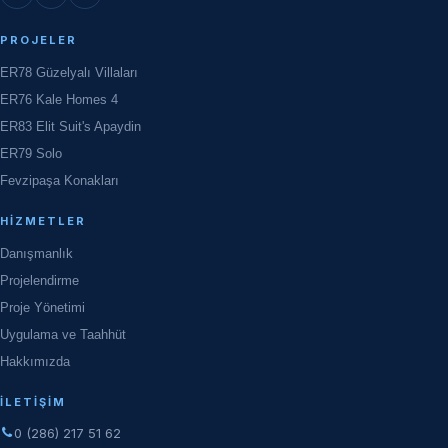
PROJELER
ER78 Güzelyalı Villaları
ER76 Kale Homes 4
ER83 Elit Suit's Apaydin
ER79 Solo
Fevzipaşa Konakları
HIZMETLER
Danışmanlık
Projelendirme
Proje Yönetimi
Uygulama ve Taahhüt
Hakkımızda
İLETIŞIM
0 (286) 217 51 62