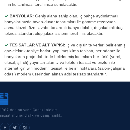
firin kullanilmasi tercihinize sunulacaktir.
BANYOLAR:
Geniş alana sahip olan, iç bahçe aydınlatmalı
bonyolarınızda tavan-duvar tasarımları ile gömme rezervuar-
asma klozet, özel lavabo tasarımlı banyo dolabı, duşakabinli duş
teknesi standart olup jakuzi sistemi tercihiniz olacaktır.
TESİSATLAR VE ALT YAPISI:
İç ve dış ünite yerleri belirlenmiş
gaz-elektrik-tahliye hatları yapılmış klima tesisatı, her odanız ile
banyolarda proje dahilinde belirlenmiş kısımlara her türlü (yerel,
ulusal, şifreli) yayınları alan tv ve telefon tesisat ve prizleri ile
internet için wifi modemli tesisat ile belirli noktalara (salon-çalışma
odası) modem üzerinden alınan adsl tesisatı standarttır.
1987'den bu yana Çanakkale'de
inşaat, mühendislik ve danışmanlık.