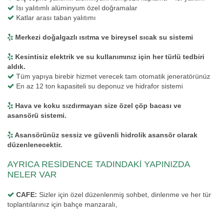
Isı yalıtımlı alüminyum özel doğramalar
Katlar arası taban yalıtımı
Merkezi doğalgazlı ısıtma ve bireysel sıcak su sistemi
Kesintisiz elektrik ve su kullanımınız için her türlü tedbiri
aldık.
Tüm yapıya birebir hizmet verecek tam otomatik jeneratörünüz
En az 12 ton kapasiteli su deponuz ve hidrafor sistemi
Hava ve koku sızdırmayan size özel çöp bacası ve
asansörü sistemi.
Asansörünüz sessiz ve güvenli hidrolik asansör olarak
düzenlenecektir.
AYRICA RESİDENCE TADINDAKİ YAPINIZDA
NELER VAR
CAFE:
Sizler için özel düzenlenmiş sohbet, dinlenme ve her tür
toplantılarınız için bahçe manzaralı,