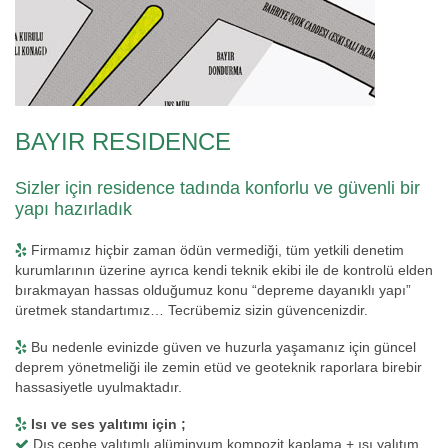
BAYIR RESIDENCE
Sizler için residence tadında konforlu ve güvenli bir
yapı hazırladık
Firmamız hiçbir zaman ödün vermediği, tüm yetkili denetim
kurumlarının üzerine ayrıca kendi teknik ekibi ile de kontrolü elden
bırakmayan hassas olduğumuz konu “depreme dayanıklı yapı”
üretmek standartımız… Tecrübemiz sizin güvencenizdir.
Bu nedenle evinizde güven ve huzurla yaşamanız için güncel
deprem yönetmeliği ile zemin etüd ve geoteknik raporlara birebir
hassasiyetle uyulmaktadır.
Isı ve ses yalıtımı için ;
Dış cephe yalıtımlı alüminyum kompozit kaplama + ısı yalıtım