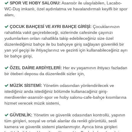
SPOR VE HOBY SALONU:
Asansör ile ulaşılabilen, Lacabo-
WC-Duş imkanlı, özel aydınlatma ve havalandırmalı keyifli bir spor
alanı,
ÇOCUK BAHÇESİ VE AYRI BAHÇE GİRİŞİ:
Çocuklarınızın
rahatlıkla vakit geçirebileceği, sizlerinde cafesinde çayınızı
yudumlarken onları rahatlikla takip edebileceğiniz size özel
düzenlediğimiz bahçe ile bu bahçeye giriş sağlayan güvenlikli bir
yan yol geçişi ile ihtiyaçlarınız ve gezinti için kullanabileceğiniz ayrı
bir bahçe girişi,
ÖZEL DAİRE ARDİYELERİ:
Her ev yaşamının ihtiyacı fazladan
bir öteberi deposu da düzenledik sizler için,
MÜZİK SİSTEMİ:
Yönetim odasından yönlendirilecek ve
istediğiniz anda istediğiniz bölümde kullanacağiniz giriş-
merdivenler-asansör-spor ve hoby salonu-cafe-bahçe kısımlarına
hizmet verecek müzik sistemi,
GÜVENLİK:
Yönetim ve güvenlik odasından kontrollü, yapının
tüm girişleri, sosyal ve ortak alanlar da renkli görüntülü, sesli
kamera ve güvenlik sistemi planlanmıştır. Ayrıca bina girişleri