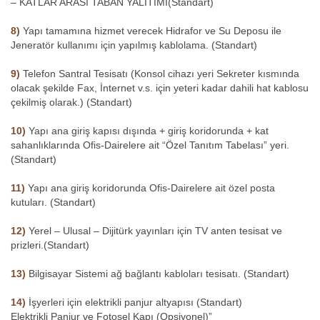
– KATLAR ARASI TABAN YALITIMI(Standart)
8)
Yapı tamamına hizmet verecek Hidrafor ve Su Deposu ile
Jeneratör kullanımı için yapılmış kablolama. (Standart)
9)
Telefon Santral Tesisatı (Konsol cihazı yeri Sekreter kısmında
olacak şekilde Fax, İnternet v.s. için yeteri kadar dahili hat kablosu
çekilmiş olarak.) (Standart)
10)
Yapı ana giriş kapısı dışında + giriş koridorunda + kat
sahanlıklarında Ofis-Dairelere ait “Özel Tanıtım Tabelası” yeri.
(Standart)
11)
Yapı ana giriş koridorunda Ofis-Dairelere ait özel posta
kutuları. (Standart)
12)
Yerel – Ulusal – Dijitürk yayınları için TV anten tesisat ve
prizleri.(Standart)
13)
Bilgisayar Sistemi ağ bağlantı kabloları tesisatı. (Standart)
14)
İşyerleri için elektrikli panjur altyapısı (Standart)
Elektrikli Panjur ve Fotosel Kapı (Opsiyonel)”