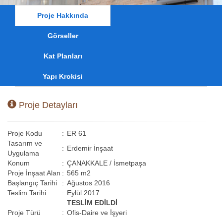
Proje Hakkında
Görseller
Kat Planları
Yapı Krokisi
Proje Detayları
Proje Kodu
:
ER 61
Tasarım ve
:
Erdemir İnşaat
Uygulama
Konum
:
ÇANAKKALE / İsmetpaşa
Proje İnşaat Alan
:
565 m2
Başlangıç Tarihi
:
Ağustos 2016
Teslim Tarihi
:
Eylül 2017
TESLİM EDİLDİ
Proje Türü
:
Ofis-Daire ve İşyeri