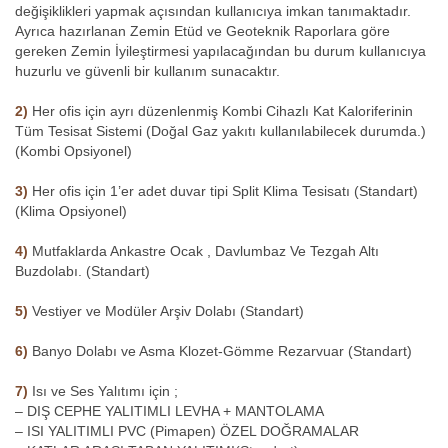
değişiklikleri yapmak açısından kullanıcıya imkan tanımaktadır.
Ayrıca hazırlanan Zemin Etüd ve Geoteknik Raporlara göre
gereken Zemin İyileştirmesi yapılacağından bu durum kullanıcıya
huzurlu ve güvenli bir kullanım sunacaktır.
2)
Her ofis için ayrı düzenlenmiş Kombi Cihazlı Kat Kaloriferinin
Tüm Tesisat Sistemi (Doğal Gaz yakıtı kullanılabilecek durumda.)
(Kombi Opsiyonel)
3)
Her ofis için 1’er adet duvar tipi Split Klima Tesisatı (Standart)
(Klima Opsiyonel)
4)
Mutfaklarda Ankastre Ocak , Davlumbaz Ve Tezgah Altı
Buzdolabı. (Standart)
5)
Vestiyer ve Modüler Arşiv Dolabı (Standart)
6)
Banyo Dolabı ve Asma Klozet-Gömme Rezarvuar (Standart)
7)
Isı ve Ses Yalıtımı için ;
– DIŞ CEPHE YALITIMLI LEVHA + MANTOLAMA
– ISI YALITIMLI PVC (Pimapen) ÖZEL DOĞRAMALAR