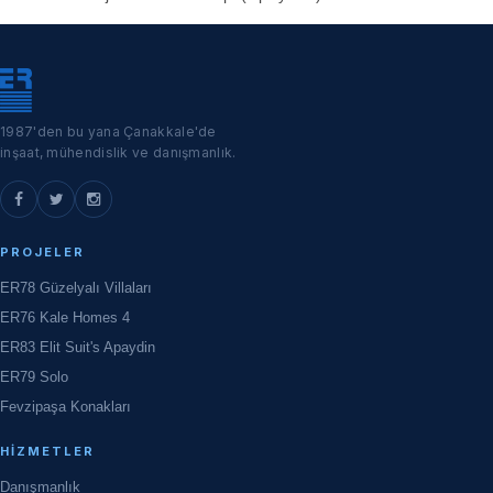
1987'den bu yana Çanakkale'de
inşaat, mühendislik ve danışmanlık.
PROJELER
ER78 Güzelyalı Villaları
ER76 Kale Homes 4
ER83 Elit Suit's Apaydin
ER79 Solo
Fevzipaşa Konakları
HIZMETLER
Danışmanlık