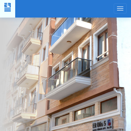
Yer
Planı
×