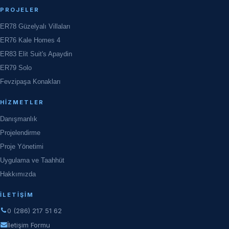
PROJELER
ER78 Güzelyalı Villaları
ER76 Kale Homes 4
ER83 Elit Suit's Apaydin
ER79 Solo
Fevzipaşa Konakları
HIZMETLER
Danışmanlık
Projelendirme
Proje Yönetimi
Uygulama ve Taahhüt
Hakkımızda
İLETIŞIM
0 (286) 217 51 62
İletişim Formu