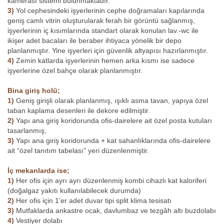
kamerası sistemi bulunmaktadır.
3)
Yol cephesindeki işyerlerinin cephe doğramaları kapılarında
geniş camlı vitrin oluşturularak ferah bir görüntü sağlanmış,
işyerlerinin iç kısımlarında standart olarak konulan lav.-wc ile
ikişer adet bacaları ile beraber ihtiyaca yönelik bir depo
planlanmıştır. Yine işyerleri için güvenlik altyapısı hazırlanmıştır.
4)
Zemin katlarda işyerlerinin hemen arka kısmı ise sadece
işyerlerine özel bahçe olarak planlanmıştır.
Bina giriş holü;
1)
Geniş girişli olarak planlanmış, ışıklı asma tavan, yapıya özel
taban kaplama desenleri ile dekore edilmiştir.
2)
Yapı ana giriş koridorunda ofis-dairelere ait özel posta kutuları
tasarlanmış,
3)
Yapı ana giriş koridorunda + kat sahanlıklarında ofis-dairelere
ait “özel tanıtım tabelası” yeri düzenlenmiştir.
İç mekanlarda ise;
1)
Her ofis için ayrı ayrı düzenlenmiş kombi cihazlı kat kaloriferi
(doğalgaz yakıtı kullanılabilecek durumda)
2)
Her ofis için 1’er adet duvar tipi split klima tesisatı
3)
Mutfaklarda ankastre ocak, davlumbaz ve tezgâh altı buzdolabı
4)
Vestiyer dolabı