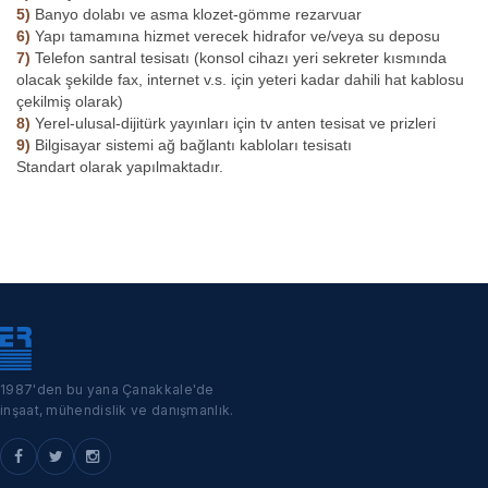
5)
Banyo dolabı ve asma klozet-gömme rezarvuar
6)
Yapı tamamına hizmet verecek hidrafor ve/veya su deposu
7)
Telefon santral tesisatı (konsol cihazı yeri sekreter kısmında
olacak şekilde fax, internet v.s. için yeteri kadar dahili hat kablosu
çekilmiş olarak)
8)
Yerel-ulusal-dijitürk yayınları için tv anten tesisat ve prizleri
9)
Bilgisayar sistemi ağ bağlantı kabloları tesisatı
Standart olarak yapılmaktadır.
Çanakkale'de satılık dükkan, işyeri ve ofis konseptindeki bir çok inşaat
projesi ile hem satılık dükkan hem satılık işyeri hem satılık ofis
ihtiyaçlarınıza en uygun çözümü Erdemir İnşaat olarak satışa
sunuyoruz.
1987'den bu yana Çanakkale'de
inşaat, mühendislik ve danışmanlık.