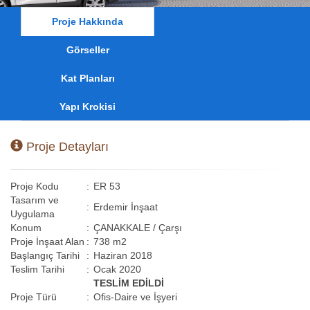
Proje Hakkında
Görseller
Kat Planları
Yapı Krokisi
Proje Detayları
Proje Kodu
:
ER 53
Tasarım ve
:
Erdemir İnşaat
Uygulama
Konum
:
ÇANAKKALE / Çarşı
Proje İnşaat Alan
:
738 m2
Başlangıç Tarihi
:
Haziran 2018
Teslim Tarihi
:
Ocak 2020
TESLİM EDİLDİ
Proje Türü
:
Ofis-Daire ve İşyeri