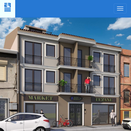
Yer
Planı
×