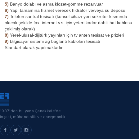
5)
Banyo dolabı ve asma klozet-gömme rezarvuar
6)
Yapı tamamına hizmet verecek hidrafor ve/veya su deposu
7)
Telefon santral tesisatı (konsol cihazı yeri sekreter kısmında
olacak şekilde fax, internet v.s. için yeteri kadar dahili hat kablosu
çekilmiş olarak)
8)
Yerel-ulusal-dijitürk yayınları için tv anten tesisat ve prizleri
9)
Bilgisayar sistemi ağ bağlantı kabloları tesisatı
Standart olarak yapılmaktadır.
Çanakkale'de satılık dükkan, işyeri ve ofis konseptindeki bir çok inşaat
projesi ile hem satılık dükkan hem satılık işyeri hem satılık ofis
ihtiyaçlarınıza en uygun çözümü Erdemir İnşaat olarak satışa
sunuyoruz.
1987'den bu yana Çanakkale'de
inşaat, mühendislik ve danışmanlık.