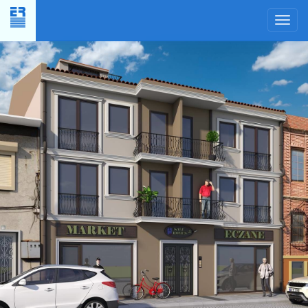
Yer
Planı
×