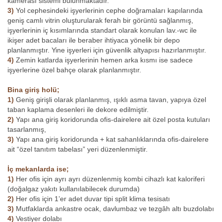
kamerası sistemi bulunmaktadır.
3)
Yol cephesindeki işyerlerinin cephe doğramaları kapılarında
geniş camlı vitrin oluşturularak ferah bir görüntü sağlanmış,
işyerlerinin iç kısımlarında standart olarak konulan lav.-wc ile
ikişer adet bacaları ile beraber ihtiyaca yönelik bir depo
planlanmıştır. Yine işyerleri için güvenlik altyapısı hazırlanmıştır.
4)
Zemin katlarda işyerlerinin hemen arka kısmı ise sadece
işyerlerine özel bahçe olarak planlanmıştır.
Bina giriş holü;
1)
Geniş girişli olarak planlanmış, ışıklı asma tavan, yapıya özel
taban kaplama desenleri ile dekore edilmiştir.
2)
Yapı ana giriş koridorunda ofis-dairelere ait özel posta kutuları
tasarlanmış,
3)
Yapı ana giriş koridorunda + kat sahanlıklarında ofis-dairelere
ait “özel tanıtım tabelası” yeri düzenlenmiştir.
İç mekanlarda ise;
1)
Her ofis için ayrı ayrı düzenlenmiş kombi cihazlı kat kaloriferi
(doğalgaz yakıtı kullanılabilecek durumda)
2)
Her ofis için 1’er adet duvar tipi split klima tesisatı
3)
Mutfaklarda ankastre ocak, davlumbaz ve tezgâh altı buzdolabı
4)
Vestiyer dolabı