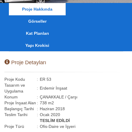
Proje Hakkında
Görseller
Kat Planları
Yapı Krokisi
Proje Detayları
Proje Kodu
:
ER 53
Tasarım ve
:
Erdemir İnşaat
Uygulama
Konum
:
ÇANAKKALE / Çarşı
Proje İnşaat Alan
:
738 m2
Başlangıç Tarihi
:
Haziran 2018
Teslim Tarihi
:
Ocak 2020
TESLİM EDİLDİ
Proje Türü
:
Ofis-Daire ve İşyeri