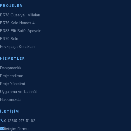
PROJELER
ER78 Güzelyalı Villaları
ER76 Kale Homes 4
ER83 Elit Suit's Apaydin
ER79 Solo
Fevzipaşa Konakları
HIZMETLER
Danışmanlık
Projelendirme
Proje Yönetimi
Uygulama ve Taahhüt
Hakkımızda
İLETIŞIM
0 (286) 217 51 62
İletişim Formu