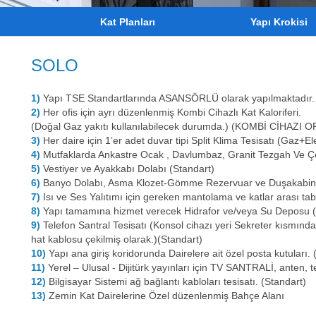
Kat Planları
Yapı Krokisi
SOLO
1)
Yapı TSE Standartlarında ASANSÖRLÜ olarak yapılmaktadır.
2)
Her ofis için ayrı düzenlenmiş Kombi Cihazlı Kat Kaloriferi.
(Doğal Gaz yakıtı kullanılabilecek durumda.) (KOMBİ CİHAZI
3)
Her daire için 1’er adet duvar tipi Split Klima Tesisatı (Ga
4)
Mutfaklarda Ankastre Ocak , Davlumbaz, Granit Tezgah Ve Çe
5)
Vestiyer ve Ayakkabı Dolabı (Standart)
6)
Banyo Dolabı, Asma Klozet-Gömme Rezervuar ve Duşakabin 
7)
Isı ve Ses Yalıtımı için gereken mantolama ve katlar arası tab
8)
Yapı tamamına hizmet verecek Hidrafor ve/veya Su Deposu (
9)
Telefon Santral Tesisatı (Konsol cihazı yeri Sekreter kısmında o
hat kablosu çekilmiş olarak.)(Standart)
10)
Yapı ana giriş koridorunda Dairelere ait özel posta kutuları. 
11)
Yerel – Ulusal - Dijitürk yayınları için TV SANTRALİ, anten, te
12)
Bilgisayar Sistemi ağ bağlantı kabloları tesisatı. (Standart)
13)
Zemin Kat Dairelerine Özel düzenlenmiş Bahçe Alanı