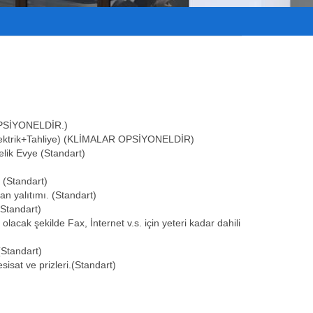
 OPSİYONELDİR.)
z+Elektrik+Tahliye) (KLİMALAR OPSİYONELDİR)
lik Evye (Standart)
(Standart)
an yalıtımı. (Standart)
Standart)
lacak şekilde Fax, İnternet v.s. için yeteri kadar dahili
(Standart)
sisat ve prizleri.(Standart)