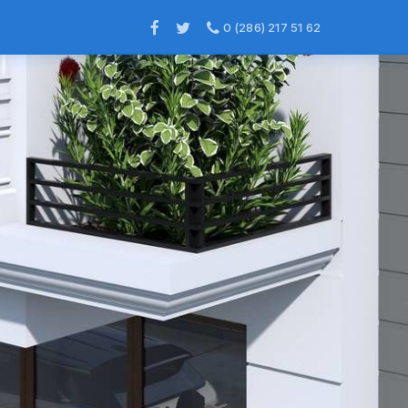
0 (286) 217 51 62
×