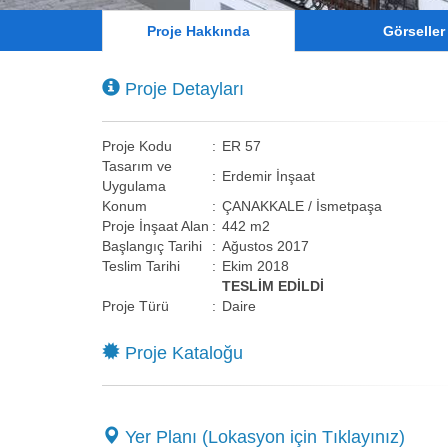
Proje Hakkında
Görseller
Proje Detayları
Proje Kodu
:
ER 57
Tasarım ve
:
Erdemir İnşaat
Uygulama
Konum
:
ÇANAKKALE / İsmetpaşa
Proje İnşaat Alan
:
442 m2
Başlangıç Tarihi
:
Ağustos 2017
Teslim Tarihi
:
Ekim 2018
TESLİM EDİLDİ
Proje Türü
:
Daire
Proje Kataloğu
Yer Planı (Lokasyon için Tıklayınız)