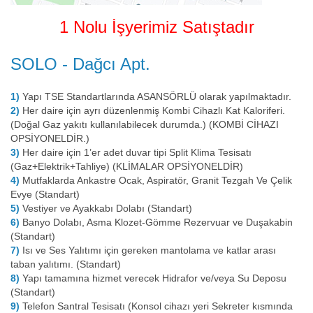
1 Nolu İşyerimiz Satıştadır
SOLO - Dağcı Apt.
1)
Yapı TSE Standartlarında ASANSÖRLÜ olarak yapılmaktadır.
2)
Her daire için ayrı düzenlenmiş Kombi Cihazlı Kat Kaloriferi.
(Doğal Gaz yakıtı kullanılabilecek durumda.) (KOMBİ CİHAZI
OPSİYONELDİR.)
3)
Her daire için 1’er adet duvar tipi Split Klima Tesisatı
(Gaz+Elektrik+Tahliye) (KLİMALAR OPSİYONELDİR)
4)
Mutfaklarda Ankastre Ocak, Aspiratör, Granit Tezgah Ve Çelik
Evye (Standart)
5)
Vestiyer ve Ayakkabı Dolabı (Standart)
6)
Banyo Dolabı, Asma Klozet-Gömme Rezervuar ve Duşakabin
(Standart)
7)
Isı ve Ses Yalıtımı için gereken mantolama ve katlar arası
taban yalıtımı. (Standart)
8)
Yapı tamamına hizmet verecek Hidrafor ve/veya Su Deposu
(Standart)
9)
Telefon Santral Tesisatı (Konsol cihazı yeri Sekreter kısmında