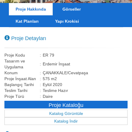
Proje Hakkında
Görseller
Kat Planları
Yapı Krokisi
Proje Detayları
Proje Kodu
:
ER 79
Tasarım ve
:
Erdemir İnşaat
Uygulama
Konum
:
ÇANAKKALE/Cevatpaşa
Proje İnşaat Alan
:
575 m2
Başlangıç Tarihi
:
Eylül 2020
Teslim Tarihi
:
Teslime Hazır
Proje Türü
:
Daire
Proje Kataloğu
Katalog Görüntüle
Katalog İndir