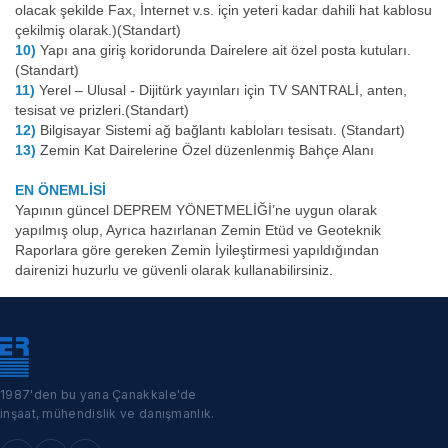
olacak şekilde Fax, İnternet v.s. için yeteri kadar dahili hat kablosu
çekilmiş olarak.)(Standart)
10)
Yapı ana giriş koridorunda Dairelere ait özel posta kutuları.
(Standart)
11)
Yerel – Ulusal - Dijitürk yayınları için TV SANTRALİ, anten,
tesisat ve prizleri.(Standart)
12)
Bilgisayar Sistemi ağ bağlantı kabloları tesisatı. (Standart)
13)
Zemin Kat Dairelerine Özel düzenlenmiş Bahçe Alanı
EN ÖNEMLİSİ
Yapının güncel DEPREM YÖNETMELİĞİ’ne uygun olarak
yapılmış olup, Ayrıca hazırlanan Zemin Etüd ve Geoteknik
Raporlara göre gereken Zemin İyileştirmesi yapıldığından
dairenizi huzurlu ve güvenli olarak kullanabilirsiniz.
1987'den bu yana Çanakkale'de
inşaat, mühendislik ve danışmanlık.