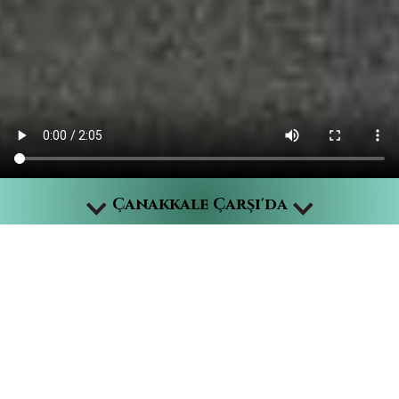
Çanakkale Çarşı'da