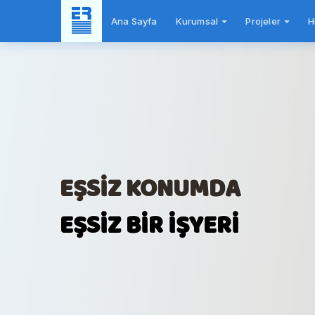
Ana Sayfa
Kurumsal
Projeler
H
Yer
Yer
Planı
Planı
EŞSİZ KONUMDA
EŞSİZ BİR İŞYERİ