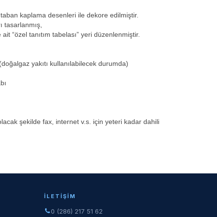
 taban kaplama desenleri ile dekore edilmiştir.
rı tasarlanmış,
ait “özel tanıtım tabelası” yeri düzenlenmiştir.
i (doğalgaz yakıtı kullanılabilecek durumda)
bı
acak şekilde fax, internet v.s. için yeteri kadar dahili
İLETIŞIM
0 (286) 217 51 62