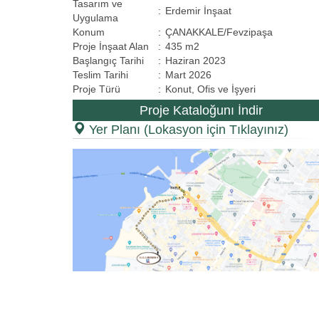
Tasarım ve
:
Erdemir İnşaat
Uygulama
Konum
:
ÇANAKKALE/Fevzipaşa
Proje İnşaat Alan
:
435 m2
Başlangıç Tarihi
:
Haziran 2023
Teslim Tarihi
:
Mart 2026
Proje Türü
:
Konut, Ofis ve İşyeri
Proje Kataloğunı İndir
Yer Planı (Lokasyon için Tıklayınız)