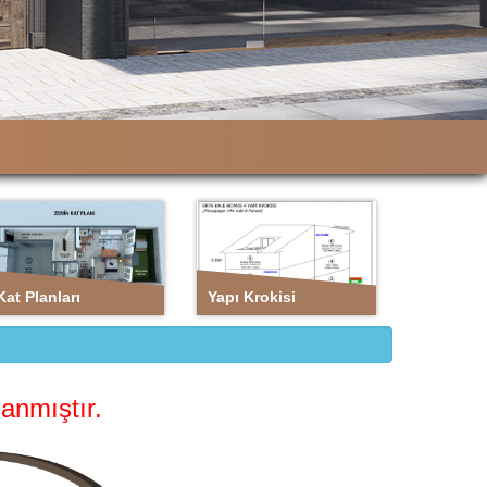
Kat
Yapı
Planları
Krokisi
Kat Planları
Yapı Krokisi
anmıştır.