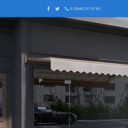
0 (286) 217 51 62
×