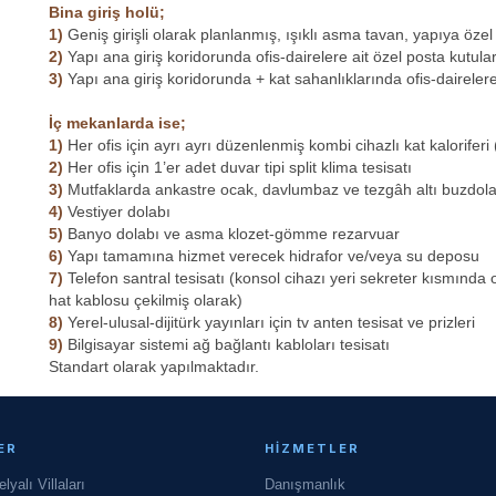
Bina giriş holü;
1)
Geniş girişli olarak planlanmış, ışıklı asma tavan, yapıya özel
2)
Yapı ana giriş koridorunda ofis-dairelere ait özel posta kutula
3)
Yapı ana giriş koridorunda + kat sahanlıklarında ofis-dairelere 
İç mekanlarda ise;
1)
Her ofis için ayrı ayrı düzenlenmiş kombi cihazlı kat kalorifer
2)
Her ofis için 1’er adet duvar tipi split klima tesisatı
3)
Mutfaklarda ankastre ocak, davlumbaz ve tezgâh altı buzdola
4)
Vestiyer dolabı
5)
Banyo dolabı ve asma klozet-gömme rezarvuar
6)
Yapı tamamına hizmet verecek hidrafor ve/veya su deposu
7)
Telefon santral tesisatı (konsol cihazı yeri sekreter kısmında ol
hat kablosu çekilmiş olarak)
8)
Yerel-ulusal-dijitürk yayınları için tv anten tesisat ve prizleri
9)
Bilgisayar sistemi ağ bağlantı kabloları tesisatı
Standart olarak yapılmaktadır.
ER
HIZMETLER
yalı Villaları
Danışmanlık