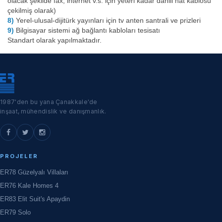
olacak şekilde fax, internet v.s. için yeteri kadar dahili hat kablosu
çekilmiş olarak)
8)
Yerel-ulusal-dijitürk yayınları için tv anten santrali ve prizleri
9)
Bilgisayar sistemi ağ bağlantı kabloları tesisatı
Standart olarak yapılmaktadır.
1987'den bu yana Çanakkale'de
inşaat, mühendislik ve danışmanlık.
PROJELER
ER78 Güzelyalı Villaları
ER76 Kale Homes 4
ER83 Elit Suit's Apaydin
ER79 Solo