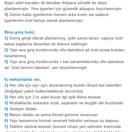
ikişer adet bacaları ile beraber ihtiyaca yönelik bir depo
planlanmıştır. Yine işyerleri için güvenlik altyapısı hazırlanmıştır.
4)
Zemin katta işyerlerinin hemen arka kısmı ise sadece
işyerlerine özel bahçe olarak planlanmıştır.
Bina giriş holü;
1)
Geniş girişli olarak planlanmış, ışıklı asma tavan, yapıya özel
taban kaplama desenleri ile dekore edilmiştir.
2)
Yapı ana giriş koridorunda ofis-dairelere ait özel posta kutuları
tasarlanmış,
3)
Yapı ana giriş koridorunda + kat sahanlıklarında ofis-dairelere
ait “özel tanıtım tabelası” yeri düzenlenmiştir.
İç mekanlarda ise;
1)
Her ofis için ayrı ayrı düzenlenmiş kombi cihazlı kat kaloriferi
(doğalgaz yakıtı kullanılabilecek durumda)
2)
Her ofis için 1’er adet duvar tipi split klima tesisatı
3)
Mutfaklarda ankastre ocak, aspiratör ve tezgâh altı buzdolabı
4)
Vestiyer dolabı
5)
Banyo dolabı ve asma klozet-gömme rezarvuar
6)
Yapı tamamına hizmet verecek hidrafor ve/veya su deposu
7)
Telefon santral tesisatı (konsol cihazı yeri sekreter kısmında