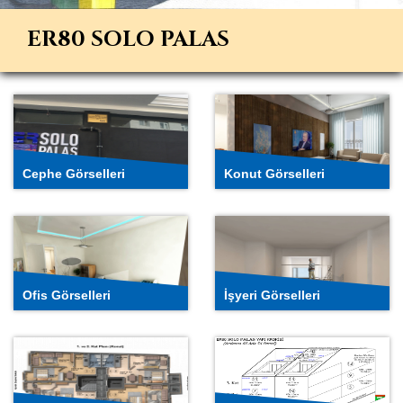
Cephe
Konut
Görselleri
Görselleri
ER80 SOLO PALAS
Ofis
İşyeri
Görselleri
Görselleri
Cephe Görselleri
Konut Görselleri
Kat Planları
Yapı Krokisi
Ofis Görselleri
İşyeri Görselleri