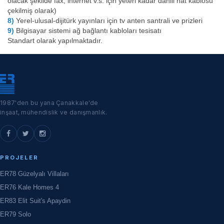
olacak şekilde fax, internet v.s. için yeteri kadar dahili hat kablosu
çekilmiş olarak)
8)
Yerel-ulusal-dijitürk yayınları için tv anten santrali ve prizleri
9)
Bilgisayar sistemi ağ bağlantı kabloları tesisatı
Standart olarak yapılmaktadır.
1987'den bu yana Çanakkale'de
inşaat, mühendislik ve danışmanlık.
PROJELER
ER78 Güzelyalı Villaları
ER76 Kale Homes 4
ER83 Elit Suit's Apaydin
ER79 Solo