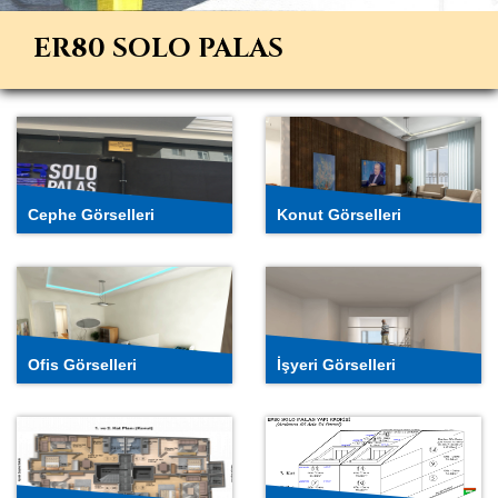
Cephe
Konut
Görselleri
Görselleri
ER80 SOLO PALAS
Ofis
İşyeri
Görselleri
Görselleri
Cephe Görselleri
Konut Görselleri
Kat Planları
Yapı Krokisi
Ofis Görselleri
İşyeri Görselleri