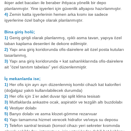
ikişer adet bacaları ile beraber ihtiyaca yönelik bir depo
planlanmıştır. Yine işyerleri için güvenlik altyapısı hazırlanmıştır.
4)
Zemin katta işyerlerinin hemen arka kısmı ise sadece
işyerlerine özel bahçe olarak planlanmıştır.
Bina giriş holü;
1)
Geniş girişli olarak planlanmış, ışıklı asma tavan, yapıya özel
taban kaplama desenleri ile dekore edilmiştir.
2)
Yapı ana giriş koridorunda ofis-dairelere ait özel posta kutuları
tasarlanmış,
3)
Yapı ana giriş koridorunda + kat sahanlıklarında ofis-dairelere
ait “özel tanıtım tabelası” yeri düzenlenmiştir.
İç mekanlarda ise;
1)
Her ofis için ayrı ayrı düzenlenmiş kombi cihazlı kat kaloriferi
(doğalgaz yakıtı kullanılabilecek durumda)
2)
Her ofis için 1’er adet duvar tipi split klima tesisatı
3)
Mutfaklarda ankastre ocak, aspiratör ve tezgâh altı buzdolabı
4)
Vestiyer dolabı
5)
Banyo dolabı ve asma klozet-gömme rezarvuar
6)
Yapı tamamına hizmet verecek hidrafor ve/veya su deposu
7)
Telefon santral tesisatı (konsol cihazı yeri sekreter kısmında