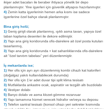
ikişer adet bacaları ile beraber ihtiyaca yönelik bir depo
planlanmıştır. Yine işyerleri için güvenlik altyapısı hazırlanmıştır.
4)
Zemin katta işyerlerinin hemen arka kısmı ise sadece
işyerlerine özel bahçe olarak planlanmıştır.
Bina giriş holü;
1)
Geniş girişli olarak planlanmış, ışıklı asma tavan, yapıya özel
taban kaplama desenleri ile dekore edilmiştir.
2)
Yapı ana giriş koridorunda ofis-dairelere ait özel posta kutuları
tasarlanmış,
3)
Yapı ana giriş koridorunda + kat sahanlıklarında ofis-dairelere
ait “özel tanıtım tabelası” yeri düzenlenmiştir.
İç mekanlarda ise;
1)
Her ofis için ayrı ayrı düzenlenmiş kombi cihazlı kat kaloriferi
(doğalgaz yakıtı kullanılabilecek durumda)
2)
Her ofis için 1’er adet duvar tipi split klima tesisatı
3)
Mutfaklarda ankastre ocak, aspiratör ve tezgâh altı buzdolabı
4)
Vestiyer dolabı
5)
Banyo dolabı ve asma klozet-gömme rezarvuar
6)
Yapı tamamına hizmet verecek hidrafor ve/veya su deposu
7)
Telefon santral tesisatı (konsol cihazı yeri sekreter kısmında