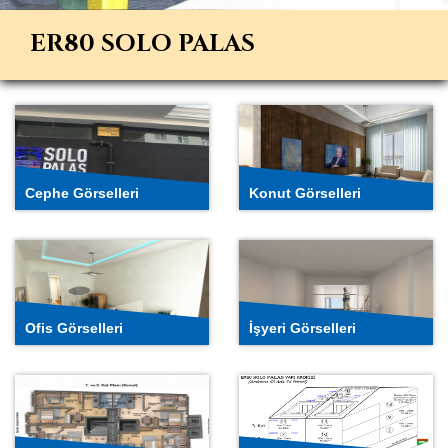
Cephe
Konut
Görselleri
Görselleri
ER80 SOLO PALAS
Ofis
İşyeri
Görselleri
Görselleri
Cephe Görselleri
Konut Görselleri
Kat Planları
Yapı Krokisi
Ofis Görselleri
İşyeri Görselleri