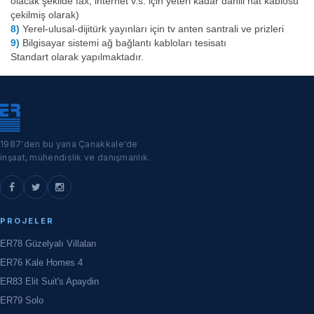
olacak şekilde fax, internet v.s. için yeteri kadar dahili hat kablosu
çekilmiş olarak)
8)
Yerel-ulusal-dijitürk yayınları için tv anten santrali ve prizleri
9)
Bilgisayar sistemi ağ bağlantı kabloları tesisatı
Standart olarak yapılmaktadır.
1987'den bu yana Çanakkale'de
inşaat, mühendislik ve danışmanlık.
PROJELER
ER78 Güzelyalı Villaları
ER76 Kale Homes 4
ER83 Elit Suit's Apaydin
ER79 Solo