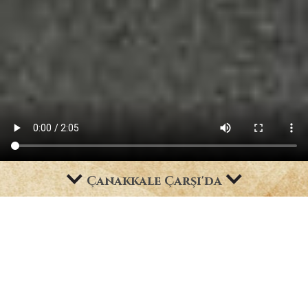
Çanakkale Çarşı'da